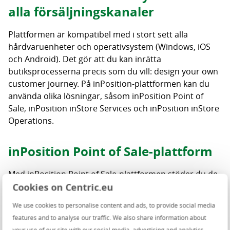
alla försäljningskanaler
Plattformen är kompatibel med i stort sett alla
hårdvaruenheter och operativsystem (Windows, iOS
och Android). Det gör att du kan inrätta
butiksprocesserna precis som du vill: design your own
customer journey. På inPosition-plattformen kan du
använda olika lösningar, såsom inPosition Point of
Sale, inPosition inStore Services och inPosition inStore
Operations.
inPosition Point of Sale-plattform
Med inPosition Point of Sale-plattformen stöder du de
olika försäljningsprocesserna med en bemannad Point
Cookies on Centric.eu
of Sale eller något av självservicekoncepten. inPosition
We use cookies to personalise content and ads, to provide social media
kan också användas som Point of Service för att stödja
features and to analyse our traffic. We also share information about
longtail-, cross- och upsell-modeller och därmed
your use of our site with our social media, advertising and analytics