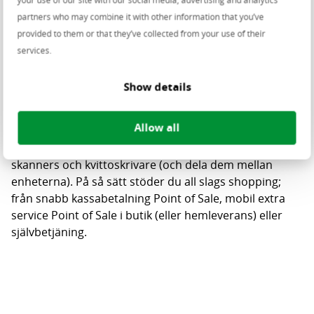
förhindra att du inte kan leverera varan.
partners who may combine it with other information that you’ve
provided to them or that they’ve collected from your use of their
inPosition ger dina säljare de verktyg de behöver. Du
services.
kan exempelvis göra all information tillgänglig i realtid
med hjälp av en mobil enhet för önskad
kunderfarenhet.
Show details
Programvaran kan installeras på olika
Allow all
maskinvaruplattformar, vilket gör det enkelt att koppla
nödvändig randapparatur, såsom kortterminaler,
skanners och kvittoskrivare (och dela dem mellan
enheterna). På så sätt stöder du all slags shopping;
från snabb kassabetalning Point of Sale, mobil extra
service Point of Sale i butik (eller hemleverans) eller
självbetjäning.