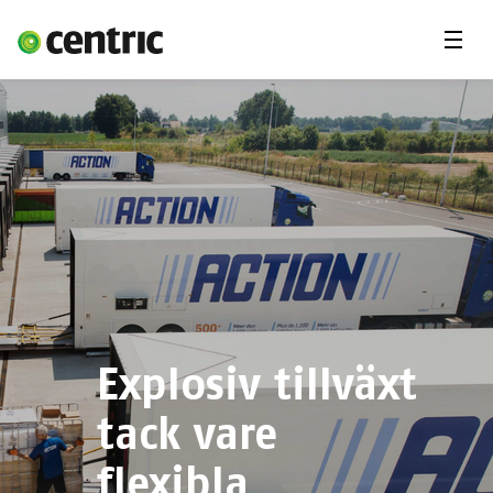
Menu
Vårt erbjudande
Om Centric
Kontakta oss
Explosiv tillväxt
tack vare
flexibla