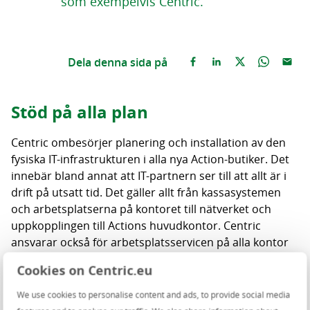
som exempelvis Centric.”
Dela denna sida på
Stöd på alla plan
Centric ombesörjer planering och installation av den
fysiska IT-infrastrukturen i alla nya Action-butiker. Det
innebär bland annat att IT-partnern ser till att allt är i
drift på utsatt tid. Det gäller allt från kassasystemen
och arbetsplatserna på kontoret till nätverket och
uppkopplingen till Actions huvudkontor. Centric
ansvarar också för arbetsplatsservicen på alla kontor
och distributionscentrum och företaget sköter också
Cookies on Centric.eu
om supporten på plats. ”Eftersom Centric gör allt detta
åt oss visste vi att det är ett företag som har kapacitet
We use cookies to personalise content and ads, to provide social media
att leda denna tekniska process i goda banor, och att