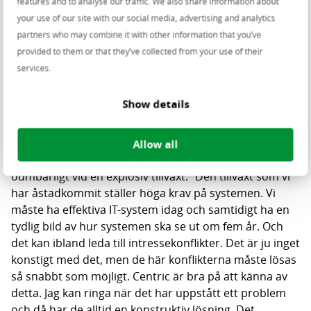
features and to analyse our traffic. We also share information about
de klarar perioder med högre arbetsbelastning. Vi har
your use of our site with our social media, advertising and analytics
öppnat 338 nya butiker på två år. Det finns inget annat
partners who may combine it with other information that you’ve
företag på marknaden som klarar att leverera sådana
provided to them or that they’ve collected from your use of their
volymer”, säger Jens Burgers.
services.
Förverkliga ambitionerna
Show details
tillsammans
Allow all
Enligt Jens Burgers är pragmatik och flexibilitet
oumbärligt vid en explosiv tillväxt. ”Den tillväxt som vi
har åstadkommit ställer höga krav på systemen. Vi
måste ha effektiva IT-system idag och samtidigt ha en
tydlig bild av hur systemen ska se ut om fem år. Och
det kan ibland leda till intressekonflikter. Det är ju inget
konstigt med det, men de här konflikterna måste lösas
så snabbt som möjligt. Centric är bra på att känna av
detta. Jag kan ringa när det har uppstått ett problem
och då har de alltid en konstruktiv lösning. Det