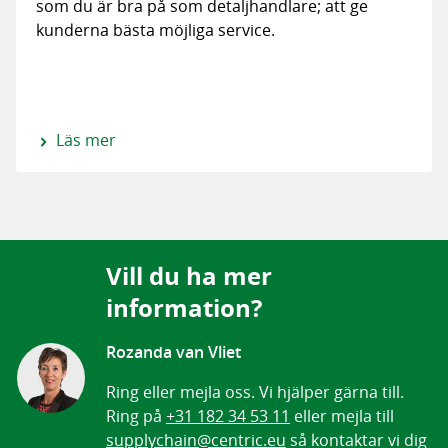
som du är bra på som detaljhandlare; att ge
kunderna bästa möjliga service.
Läs mer
Vill du ha mer
information?
Rozanda van Vliet
Ring eller mejla oss. Vi hjälper gärna till.
Ring på
+31 182 34 53 11
eller mejla till
supplychain@centric.eu
så kontaktar vi dig