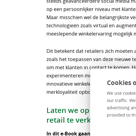
steeds geavanceerdere social media m
op een persoonlijker niveau met klant
Maar misschien wel de belangrijkste v
technologieën zoals virtual en augment
meeslepende winkelervaring mogelijk 
Dit betekent dat retailers zich moeten
zoals het toepassen van deze nieuwe t
om met klanten in contact te komen. H
experimenteren met nieuwe benaderin
Cookies o
innovatieve winkelervaringen die klant
merkloyaliteit opbouwen.
We use cookies
our traffic. W
advertising an
Laten we op reis gaan o
provided to th
retail
te
verkennen
In dit e-Book gaan we: