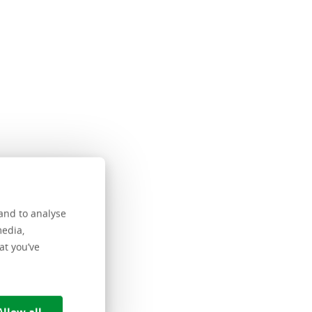
and to analyse
media,
at you’ve