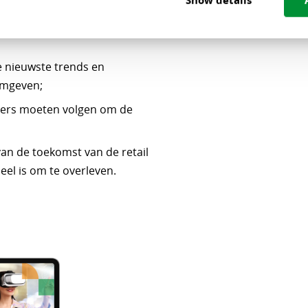
Show details
l verkennen en wat dit
 nieuwste trends en
rmgeven;
ilers moeten volgen om de
n de toekomst van de retail
ieel is om te overleven.