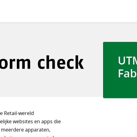
form check
UT
Fab
e Retail-wereld
lijke websites en apps die
p meerdere apparaten,