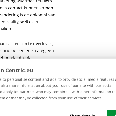
arketing waarmee retailers
en in contact kunnen komen.
erandering is de opkomst van
ed reality, welke een
maken.
 aanpassen om te overleven,
echnologieën en strategieën
et betekent ook
gen en het creëren van
n Centric.eu
en boeien en blijvende
 to personalise content and ads, to provide social media features 
e also share information about your use of our site with our social 
d analytics partners who may combine it with other information th
m de toekomst van
em or that they’ve collected from your use of their services.