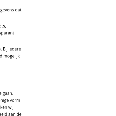
egevens dat
cts,
nsparant
 Bij iedere
d mogelijk
e gaan.
 enige vorm
ken wij
eeld aan de