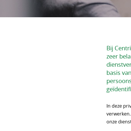
Bij Cent
zeer bela
dienstve
basis va
persoons
geïdentif
In deze pr
verwerken.
onze diens