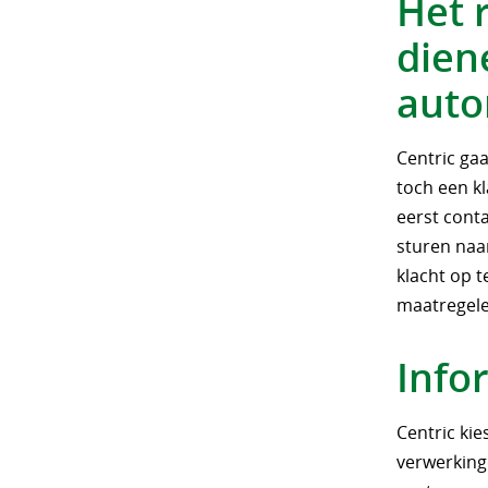
Het 
dien
autor
Centric gaa
toch een kl
eerst conta
sturen na
klacht op 
maatregele
Info
Centric kie
verwerking