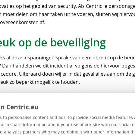
ovaties op het gebied van security. Als Centric je persoons
 moet delen om haar taken uit te voeren, sluiten wij hiervo
overeenkomsten af.
euk op de beveiliging
nks al onze inspanningen sprake van een inbreuk op de beo
? Dan handelen we dit incident af volgens de hiervoor opge
cedure. Uiteraard doen wij er in dat geval alles aan om de 
reuk zo beperkt mogelijk te houden.
breuk een privacyrisico, dan melden wij dit bij de Autoriteit
evens. Als het wenselijk is - en in ieder geval wanneer de w
n Centric.eu
informeren wij ook de betrokkenen over de inbreuk.
 to personalise content and ads, to provide social media features 
e also share information about your use of our site with our social 
zijn je rechten?
d analytics partners who may combine it with other information th