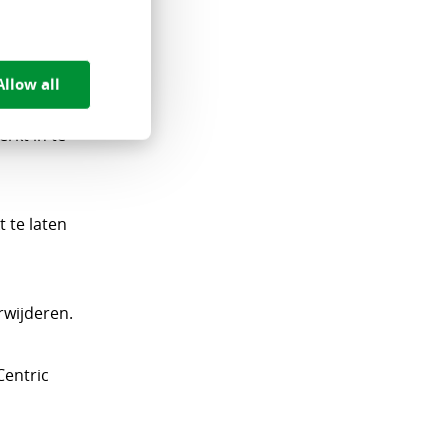
rstaande
Allow all
rkt in te
 te laten
rwijderen.
Centric