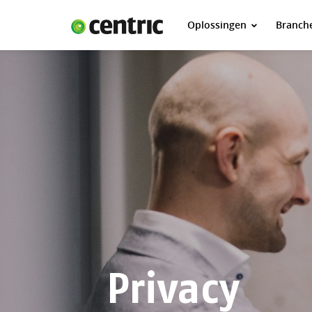
Oplossingen
Branch
Oplossingen
Branches
Over Centric
Contact
Careers
Insights
Privacy