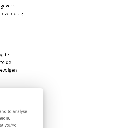
gegevens
or zo nodig
ogde
stelde
gevolgen
et dit
and to analyse
media,
at you’ve