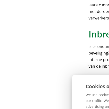
laatste inn
met derden
verwerkers
Inbr
Is er onda
beveiliging
interne pro
van de inb
Vormt de in
Persoonsgeg
Cookies o
vereist – 
We use cookies
our traffic. W
Wat 
advertising an