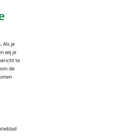
e
 Als je
n wij je
ericht te
t om de
enomen
g
atieblad