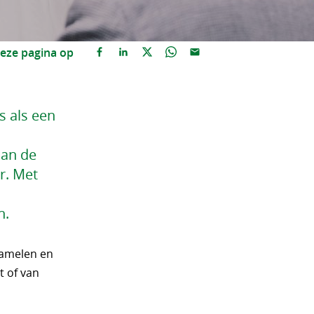
eze pagina op
s als een
aan de
r. Met
n.
zamelen en
 of van