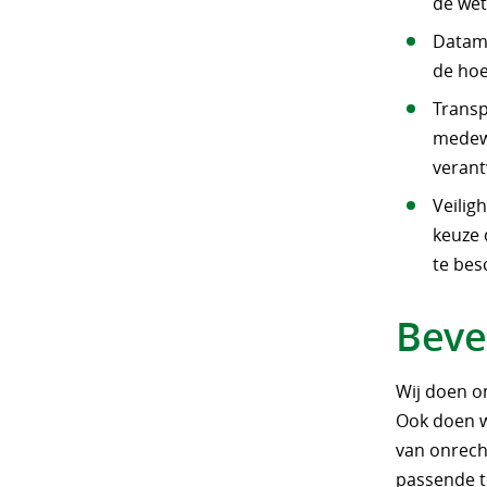
de wet
Datami
de hoe
Transp
medewe
verant
Veilig
keuze 
te be
Beve
Wij doen o
Ook doen wi
van onrech
passende t