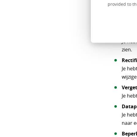
provided to th
Volgens d
rechten al
Inzag
Je heb
zien.
Rectif
Je heb
wijzige
Verget
Je heb
Datapo
Je heb
naar e
Beper