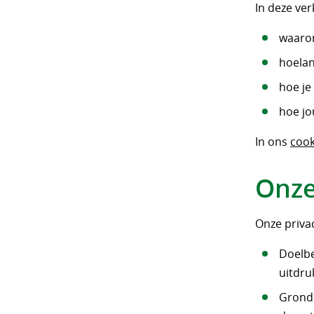
In deze ver
waaro
hoelan
hoe je
hoe jo
In ons
cook
Onze
Onze privac
Doelbe
uitdru
Gronds