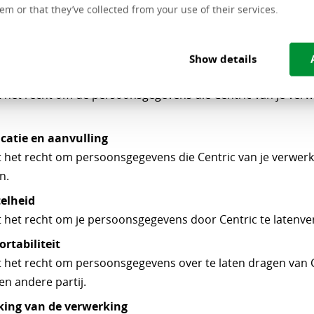
em or that they’ve collected from your use of their services.
e Algemene Verordening Gegevensbescherming heb je onde
s het gaat om het gebruik van je persoonsgegevens:
Show details
e
t het recht om de persoonsgegevens die Centric van je verwe
icatie en aanvulling
t het recht om persoonsgegevens die Centric van je verwerkt
n.
elheid
t het recht om je persoonsgegevens door Centric te latenve
rtabiliteit
t het recht om persoonsgegevens over te laten dragen van 
en andere partij.
king van de verwerking