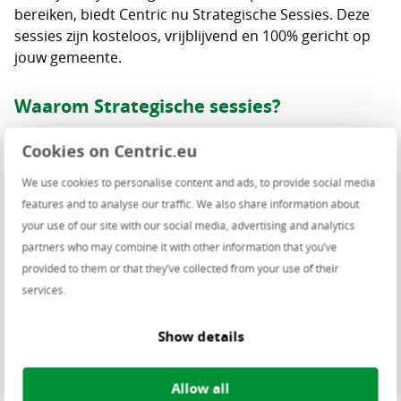
bereiken, biedt Centric nu Strategische Sessies. Deze
sessies zijn kosteloos, vrijblijvend en 100% gericht op
jouw gemeente.
Waarom Strategische sessies?
Tijdens deze sessies staan jouw wensen en
Cookies on Centric.eu
uitdagingen centraal. Samen kijken we naar hoe
We use cookies to personalise content and ads, to provide social media
we jouw strategische doelen efficiënt kunnen
features and to analyse our traffic. We also share information about
inrichten.
your use of our site with our social media, advertising and analytics
We kijken naar jouw organisatie als geheel en niet
partners who may combine it with other information that you’ve
alleen naar de applicaties die je van ons afneemt.
provided to them or that they’ve collected from your use of their
We werken vraaggericht, zodat we een goed beeld
services.
krijgen van jouw uitdaging.
We zetten beleidswijzigingen om naar regie op de
Show details
uitwerking van jouw ICT-strategie.
De sessies zijn vrijblijvend en kosteloos.
Allow all