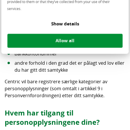
provided to them or that they’ve collected from your use of their
navn, adresse, bosted, kjønn, fødselsdato, CV,
services.
eksamensbevis, personaldokumenter, kopi av ID-
bevis, passfoto, sivilstatus, e-postadresse,
Show details
nasjonalitet og informasjon om opplæring
opplysninger om tilgjengelighet,
Allow all
ansettelseshistorikk og permisjoner
bankkontonummer
andre forhold i den grad det er pålagt ved lov eller
du har gitt ditt samtykke
Centric vil bare registrere særlige kategorier av
personopplysninger (som omtalt i artikkel 9 i
Personvernforordningen) etter ditt samtykke.
Hvem har tilgang til
personopplysningene dine?