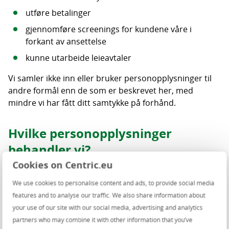
utføre betalinger
gjennomføre screenings for kundene våre i
forkant av ansettelse
kunne utarbeide leieavtaler
Vi samler ikke inn eller bruker personopplysninger til
andre formål enn de som er beskrevet her, med
mindre vi har fått ditt samtykke på forhånd.
Hvilke personopplysninger
behandler vi?
Cookies on Centric.eu
I forbindelse med tjenesteytelsen registrerer Centric
We use cookies to personalise content and ads, to provide social media
opplysninger i sin database for bruk av Centric og
features and to analyse our traffic. We also share information about
eventuelle tredjeparter som vi har inngått
your use of our site with our social media, advertising and analytics
databehandleravtaler med. Vi registrerer eller kan
partners who may combine it with other information that you’ve
registrere følgende personopplysninger: