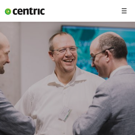
Menu
Våre tjenester
Om Centric
Kontakt oss
Jobbe for oss