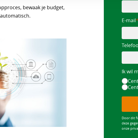
opproces, bewaak je budget,
n automatisch.
E-mail
Telef
Ik wil 
Cent
Cent
Door dit f
deze gege
onze priva