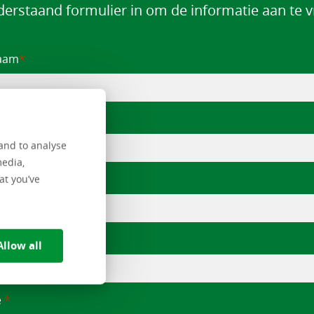
derstaand formulier in om de informatie aan te 
aam
voegsel
and to analyse
media,
rnaam
at you’ve
satie
Allow all
e