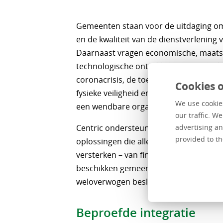
Gemeenten staan voor de uitdaging om
en de kwaliteit van de dienstverlening 
Daarnaast vragen economische, maats
technologische ontwikkelingen zoals d
coronacrisis, de toenemende vergrijzin
Cookies o
fysieke veiligheid en de transitie na
We use cookies
een wendbare organisatie.
our traffic. W
Centric ondersteunt gemeenten bij de
advertising an
provided to th
oplossingen die alle pijlers van de gem
versterken – van financiële processen t
beschikken gemeenten over de juiste ci
weloverwogen beslissingen te nemen.
Beproefde integratie