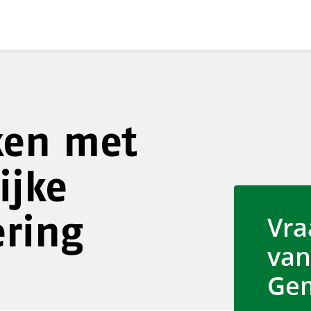
ken met
ijke
ering
Vra
van
Gem