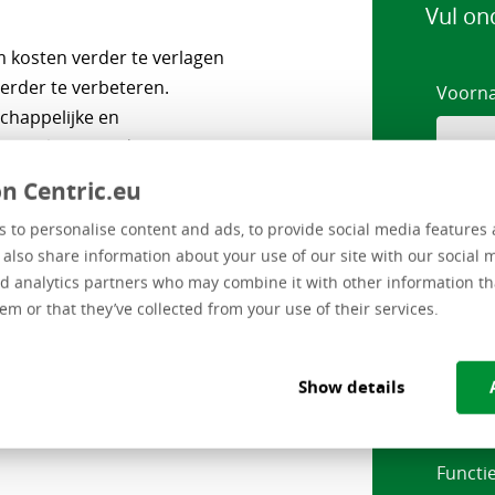
Vul on
 kosten verder te verlagen
verder te verbeteren.
Voorn
chappelijke en
e gevolgen van de
g, de behoefte aan online en
n Centric.eu
Tussen
ar een duurzame economie om
 to personalise content and ads, to provide social media features 
e also share information about your use of our site with our social 
Achte
ze transformatie met
d analytics partners who may combine it with other information th
em or that they’ve collected from your use of their services.
eentelijke bedrijfsvoering
ot subsidieverlening. Zo
jfers en inzichten om
Organi
Show details
Functi