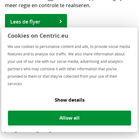
meer regie en controle te realiseren.
Lees de flyer
Cookies on Centric.eu
We use cookies to personalise content and ads, to provide social media
features and to analyse our traffic. We also share information about
your use of our site with our social media, advertising and analytics
Centric neemt het voortouw in
partners who may combine it with other information that you’ve
digitale soevereiniteit
provided to them or that they’ve collected from your use of their
services.
Centric neemt het voortouw in het bouwen van een
ecosysteem voor autonome en soevereine digitale
Show details
oplossingen. Dat doen we samen met een coalitie van
partijen, waaronder Uniserver en Nextcloud. Samen
Allow all
zorgen we ervoor dat jij maximale controle houdt over
je digitale omgeving.