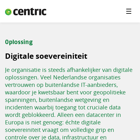
Menu'
Oplossingen
Branches
Oplossing
Over Centric
Digitale soevereiniteit
Contact
Je organisatie is steeds afhankelijker van digitale
Careers
oplossingen. Veel Nederlandse organisaties
vertrouwen op buitenlandse IT-aanbieders,
Insights
waardoor je kwetsbaar bent voor geopolitieke
spanningen, buitenlandse wetgeving en
incidenten waarbij toegang tot cruciale data
wordt geblokkeerd. Alleen een datacenter in
Europa is niet genoeg: échte digitale
soevereiniteit vraagt om volledige grip en
controle over je data, infrastructuur en