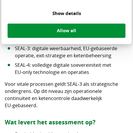
migratie concreet:
Show details
SEAL‑0/1: feitelijke afhankelijkheid van non‑EU
jurisdicties
Allow all
SEAL‑2: datasoevereiniteit via encryptie, maar nog
geen operationele autonomie
SEAL‑3: digitale weerbaarheid, EU‑gebaseerde
operatie, exit‑strategie en ketenbeheersing
SEAL‑4: volledige digitale soevereiniteit met
EU‑only technologie en operaties
Voor vitale processen geldt SEAL‑3 als strategische
ondergrens. Op dit niveau zijn operationele
continuïteit en ketencontrole daadwerkelijk
EU‑gebaseerd.
Wat levert het assessment op?