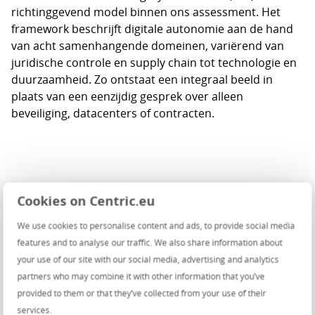
richtinggevend model binnen ons assessment. Het
framework beschrijft digitale autonomie aan de hand
van acht samenhangende domeinen, variërend van
juridische controle en supply chain tot technologie en
duurzaamheid. Zo ontstaat een integraal beeld in
plaats van een eenzijdig gesprek over alleen
beveiliging, datacenters of contracten.
Cookies on Centric.eu
De SEAL‑niveaus: objectieve
We use cookies to personalise content and ads, to provide social media
meetlat voor autonomie
features and to analyse our traffic. We also share information about
your use of our site with our social media, advertising and analytics
Het CSF wordt vertaald naar de SEAL‑matrix
partners who may combine it with other information that you’ve
(Sovereignty Evaluation Assurance Levels). Deze
provided to them or that they’ve collected from your use of their
niveaus maken keuzes over aanschaf, beleid en
services.