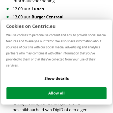
informatievoorziening.”
12.00 uur
Lunch
13.00 uur
Burger Centraal
De digitale overheid is volop in beweging.
Cookies on Centric.eu
Gemeenten en publieke organisaties zoeken naar
manieren om hun dienstverlening toegankelijker,
We use cookies to personalise content and ads, to provide social media
efficiënter en flexibeler te maken. En met de
features and to analyse our traffic. We also share information about
ontwikkelingen vanuit VNG/Common Ground
your use of our site with our social media, advertising and analytics
rondom Omnichannel/Mijn Services is er een
partners who may combine it with other information that you’ve
mooie kans om een grote stap te zetten. Eddy van
provided to them or that they’ve collected from your use of their
de Werken licht toe hoe wij de projecten rondom
services.
Mijn Services verder vormgeven en op welke
manier Centric zorgt dat je meerwaarde uit deze
Show details
ontwikkeling kunt halen.
13.30 uur
Soevereiniteit
Allow all
Digitale soevereiniteit staat volop in de
belangstelling. Of het nu gaat om de
beschikbaarheid van DigiD of een eigen