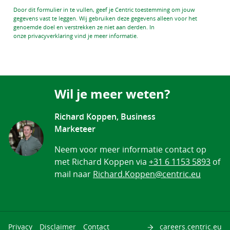
Door dit formulier in te vullen, geef je Centric toestemming om jouw
gegevens vast te leggen. Wij gebruiken deze gegevens alleen voor het
genoemde doel en verstrekken ze niet aan derden. In
onze privacyverklaring vind je meer informatie.
Wil je meer weten?
Richard Koppen, Business
Marketeer
Neem voor meer informatie contact op
met Richard Koppen via
+31 6 1153 5893
of
mail naar
Richard.Koppen@centric.eu
Privacy
Disclaimer
Contact
careers.centric.eu