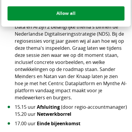
biedt.
14.00 uur
Pauze
Allow all
14.15 uur
Data en AI
Data en AI zijn 2 belangrijke thema's binnen de
Nederlandse Digitaliseringsstrategie (NDS). Bij de
regiosessies vorig jaar gaven wij al aan hoe wij op
deze thema's inspeelden. Graag laten we tijdens
deze sessie zien waar we op dit moment staan,
inclusief concrete voorbeelden, en welke
ontwikkelingen op de roadmap staan. Sander
Meinders en Natan van der Knaap laten je zien
hoe je met het Centric Dataplatform en Mynthe AI-
platform vandaag impact maakt voor je
medewerkers en burgers.
15.15 uur
Afsluiting
(door regio-accountmanager)
15.20 uur
Netwerkborrel
17.00 uur
Einde bijeenkomst