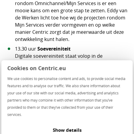
rondom Omnichannel/Mijn Services is er een
mooie kans om een grote stap te zetten. Eddy van
de Werken licht toe hoe wij de projecten rondom
Mijn Services verder vormgeven en op welke
manier Centric zorgt dat je meerwaarde uit deze
ontwikkeling kunt halen.
13.30 uur
Soevereiniteit
Digitale soevereiniteit staat volop in de
belangstelling. Of het nu gaat om de
Cookies on Centric.eu
beschikbaarheid van DigiD of een eigen
kantooromgeving met MijnBureau. Iedereen is er
We use cookies to personalise content and ads, to provide social media
wel op een of andere manier mee bezig. Maar wat
features and to analyse our traffic. We also share information about
is digitale soevereiniteit nu exact? Wat kun je
your use of our site with our social media, advertising and analytics
ermee bereiken? En welke keuzes moet je maken
partners who may combine it with other information that you’ve
om je eigen digitale soevereiniteit te versterken?
provided to them or that they’ve collected from your use of their
Ron Bartels en Willam van Weelden laten zien
services.
vanuit welk framework je kunt nadenken over
soevereiniteit en welke diensten Centric hiervoor
Show details