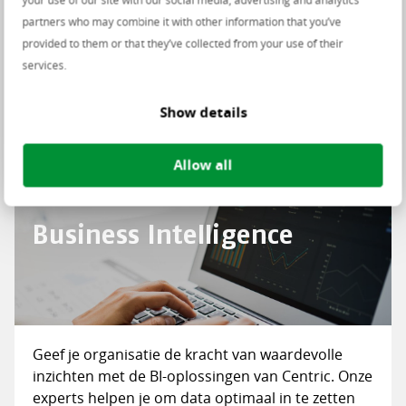
In een datagedreven wereld is goed
partners who may combine it with other information that you’ve
datamanagement cruciaal voor succes. Ontdek
provided to them or that they’ve collected from your use of their
hoe je met Centric’s oplossingen veilige, efficiënte
services.
en innovatieve dataprocessen opzet. Lees meer.
Show details
Bekijk oplossing
Allow all
Business Intelligence
Geef je organisatie de kracht van waardevolle
inzichten met de BI-oplossingen van Centric. Onze
experts helpen je om data optimaal in te zetten