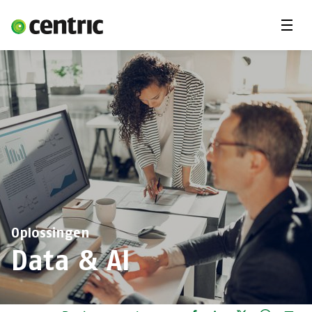
Menu'
Oplossingen
Branches
Over Centric
Contact
Careers
Insights
Oplossingen
Data & AI