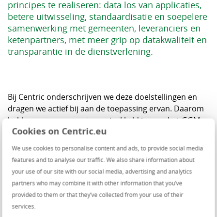
principes te realiseren: data los van applicaties,
betere uitwisseling, standaardisatie en soepelere
samenwerking met gemeenten, leveranciers en
ketenpartners, met meer grip op datakwaliteit en
transparantie in de dienstverlening.
Bij Centric onderschrijven we deze doelstellingen en
dragen we actief bij aan de toepassing ervan. Daarom
hebben we een mapping ontwikkeld tussen het
GGM
Cookies on Centric.eu
en de data in Centric Financiën.
We use cookies to personalise content and ads, to provide social media
Deze mapping stellen wij kosteloos beschikbaar aan de
features and to analyse our traffic. We also share information about
GGM‑community. Vraag hem aan via onderstaande
your use of our site with our social media, advertising and analytics
knop.
partners who may combine it with other information that you’ve
provided to them or that they’ve collected from your use of their
Mappingsdocument aanvragen
services.