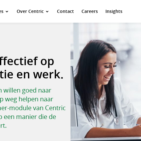
es
Over Centric
Contact
Careers
Insights
ffectief op
tie en werk.
n willen goed naar
 op weg helpen naar
mer-module van Centric
p een manier die de
rt.