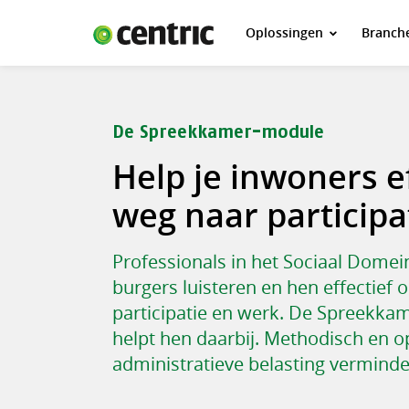
Oplossingen
Branch
Oplossingen
Branches
Over Centric
De Spreekkamer-module
Contact
Help je inwoners e
Careers
weg naar participa
Insights
Professionals in het Sociaal Domei
burgers luisteren en hen effectief
participatie en werk. De Spreekka
helpt hen daarbij. Methodisch en o
administratieve belasting verminde