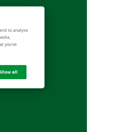
and to analyse
media,
at you’ve
Allow all