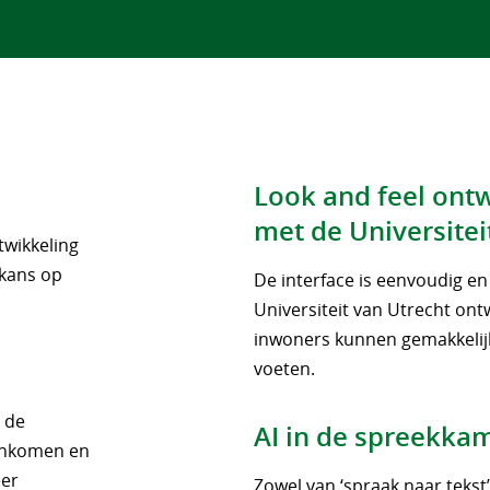
Look and feel ont
met de Universitei
twikkeling
 kans op
De interface is eenvoudig e
Universiteit van Utrecht ont
inwoners kunnen gemakkelijk
voeten.
e de
AI in de spreekka
Inkomen en
eer
Zowel van ‘spraak naar tekst