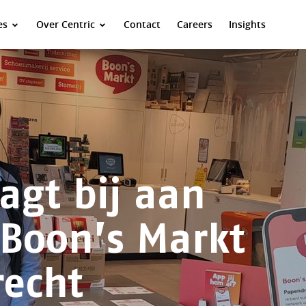
es
Over Centric
Contact
Careers
Insights
aagt bij aan
 Boon’s Markt
recht