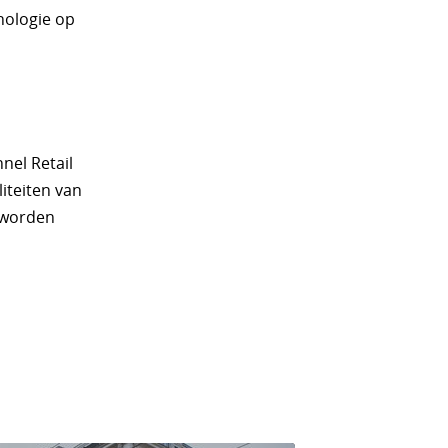
nologie op
nel Retail
liteiten van
r worden