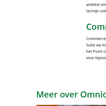
ambitie om
termijn ook
Comm
Commerce-a
Suite via m
het Point 
voor bijvo
Meer over Omnich