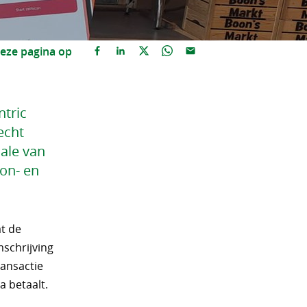
eze pagina op
ntric
echt
Sale van
 on- en
at de
mschrijving
ransactie
a betaalt.