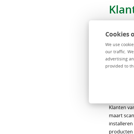
Klan
Willem Boo
in sterke 
Cookies o
kwartier in
We use cookies
snel kunnen
our traffic. W
bij je past
advertising an
functie zal
provided to th
kopen en b
Zelf
Klanten va
maart scan
installeren
producten 