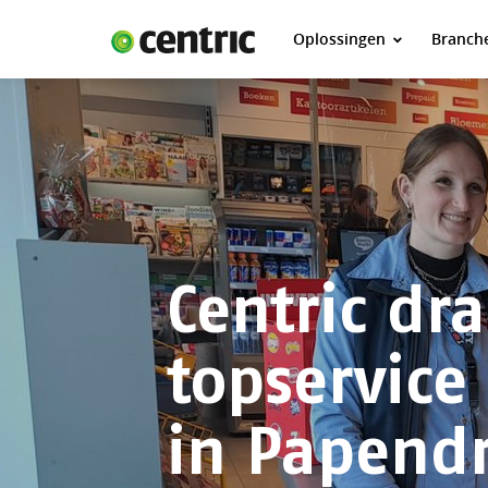
Oplossingen
Branch
Oplossingen
Branches
Over Centric
Contact
Careers
Insights
Centric dr
topservice
in Papend