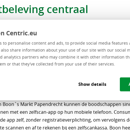
tbeleving centraal
n, commercieel directeur bij Boon Food Group B.V.: “Wij fo
mate op klantbeleving. Mensen vinden het prima om een half 
n Centric.eu
 onze winkel door te brengen, maar als ze willen afrekenen,
 to personalise content and ads, to provide social media features 
. Dan is het plezierig dat je een optie kunt kiezen die op 
e also share information about your use of our site with our social 
. Wij zijn ervan overtuigd dat de mobiele telefoon meer en m
d analytics partners who may combine it with other information th
 krijgen in alle processen rondom het informeren over voeds
em or that they’ve collected from your use of their services.
ereiden ervan.”
Show details
scan-app
n Boon`s Markt Papendrecht kunnen de boodschappen sin
nen met een zelfscan-app op hun mobiele telefoon. Cons
 de app zelf, zonder registratieverplichting, om vervolgens d
te scannen en af te rekenen bij een zelfscankassa. Boon hee