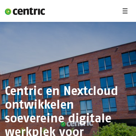
Menu'
Oplossingen
Branches
Over Centric
Contact
Careers
Centric en Nextcloud
Insights
ontwikkelen
soevereine digitale
werkplek voor