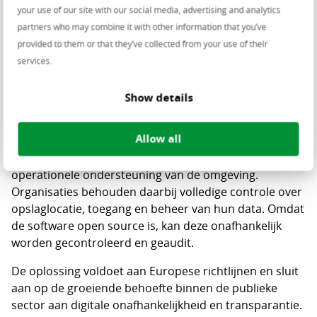
your use of our site with our social media, advertising and analytics
Open-source samenwerkingsplatform
partners who may combine it with other information that you’ve
De werkplekoplossing is gebaseerd op Nextcloud Hub,
provided to them or that they’ve collected from your use of their
een open-sourceplatform voor samenwerken en
services.
communicatie. Gebruikers kunnen documenten delen
en bewerken, chatten, videobellen en e-mail, contacten
Show details
en agenda’s beheren binnen één digitale
werkomgeving.
Allow all
Centric verzorgt het beheer, de beveiliging en
operationele ondersteuning van de omgeving.
Organisaties behouden daarbij volledige controle over
opslaglocatie, toegang en beheer van hun data. Omdat
de software open source is, kan deze onafhankelijk
worden gecontroleerd en geaudit.
De oplossing voldoet aan Europese richtlijnen en sluit
aan op de groeiende behoefte binnen de publieke
sector aan digitale onafhankelijkheid en transparantie.