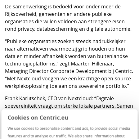
De samenwerking is bedoeld voor onder meer de
Rijksoverheid, gemeenten en andere publieke
organisaties die willen voldoen aan strengere eisen
rond privacy, databescherming en digitale autonomie.
“Publieke organisaties zoeken steeds nadrukkelijker
naar alternatieven waarmee zij grip houden op hun
data en minder afhankelijk worden van buitenlandse
technologieplatforms,” zegt Maarten Hillenaar,
Managing Director Corporate Development bij Centric.
“Met Nextcloud voegen we een krachtige open-source
werkplekoplossing toe aan ons soevereine portfolio.”
Frank Karlitschek, CEO van Nextcloud: “Digitale
soevereiniteit vraagt om sterke lokale partners. Samen
met Centric kunnen we Nederlandse publieke
Cookies on Centric.eu
organisaties een veilig en transparant alternatief
bieden voor Big Tech-platforms.”
We use cookies to personalise content and ads, to provide social media
features and to analyse our traffic. We also share information about