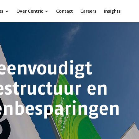
es
Over Centric
Contact
Careers
Insights
reenvoudigt
estructuur en
tenbesparingen