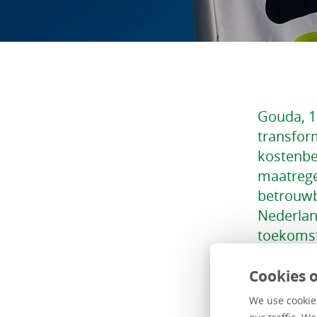
Gouda, 1
transfor
kostenb
maatregel
betrouwb
Nederlan
toekomst
Cookies o
Om beter o
verlagen, 
We use cookies
samengevoe