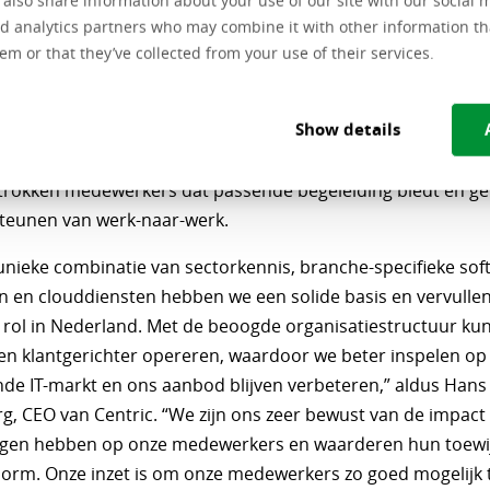
e also share information about your use of our site with our social 
ganisatiestructuur draagt bij aan het logischer en eenvoud
d analytics partners who may combine it with other information th
n van onze activiteiten per branche. De continuïteit van de
em or that they’ve collected from your use of their services.
ning blijft daarbij uiteraard gegarandeerd.
Show details
 van de voorgenomen maatregelen komen circa 350 arbeidsp
met name in ondersteunende functies. Centric stelt een soci
trokken medewerkers dat passende begeleiding biedt en ger
teunen van werk-naar-werk.
nieke combinatie van sectorkennis, branche-specifieke soft
n en clouddiensten hebben we een solide basis en vervulle
e rol in Nederland. Met de beoogde organisatiestructuur k
 en klantgerichter opereren, waardoor we beter inspelen op
de IT-markt en ons aanbod blijven verbeteren,” aldus Hans
, CEO van Centric. “We zijn ons zeer bewust van de impact 
gen hebben op onze medewerkers en waarderen hun toewi
norm. Onze inzet is om onze medewerkers zo goed mogelijk 