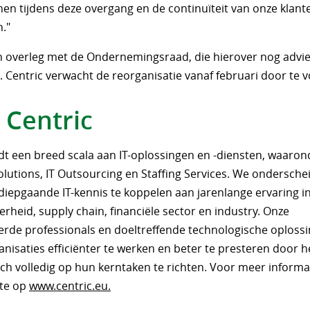
en tijdens deze overgang en de continuïteit van onze klant
."
 in overleg met de Ondernemingsraad, die hierover nog advi
 Centric verwacht de reorganisatie vanaf februari door te 
 Centric
edt een breed scala aan IT-oplossingen en -diensten, waaron
olutions, IT Outsourcing en Staffing Services. We ondersch
diepgaande IT-kennis te koppelen aan jarenlange ervaring in
erheid, supply chain, financiële sector en industry. Onze
eerde professionals en doeltreffende technologische oploss
nisaties efficiënter te werken en beter te presteren door h
zich volledig op hun kerntaken te richten. Voor meer informa
te op
www.centric.eu.