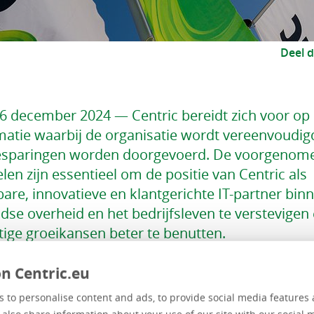
Deel d
6 december 2024 — Centric bereidt zich voor op
matie waarbij de organisatie wordt vereenvoudig
esparingen worden doorgevoerd. De voorgenom
en zijn essentieel om de positie van Centric als
are, innovatieve en klantgerichte IT-partner bin
dse overheid en het bedrijfsleven te verstevigen
ige groeikansen beter te benutten.
n Centric.eu
p de behoeften van klanten in te kunnen spelen en de kost
wordt de organisatiestructuur vereenvoudigd en een aantal d
 to personalise content and ads, to provide social media features 
gd met als doel meer focus, efficiëntie en ondernemersch