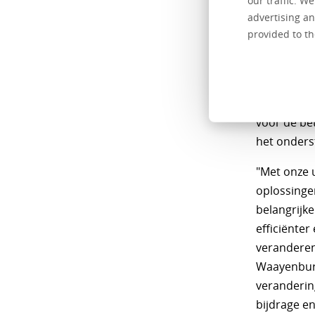
our traffic. W
beoogde or
advertising an
organisere
provided to th
dienstverle
Als gevolg
vervallen, 
voor de be
het onders
"Met onze u
oplossinge
belangrijk
efficiënter
veranderen
Waayenburg
veranderin
bijdrage e