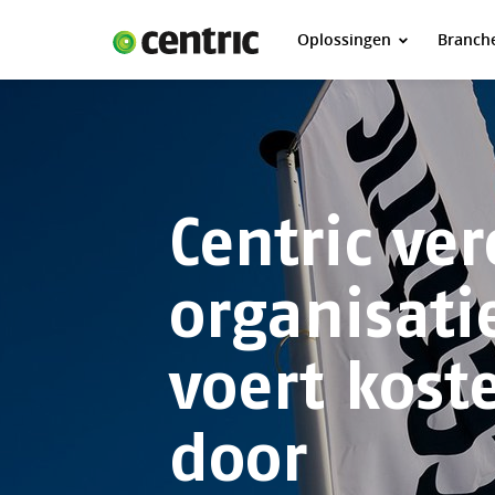
Oplossingen
Branch
Oplossingen
Branches
Over Centric
Contact
Centric ve
Careers
Insights
organisati
voert kos
door