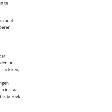
en te
es moet
voeren.
der
eiden ons
 sectoren,
ingen
en in staat
tie, bezoek