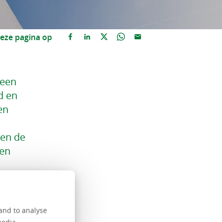
eze pagina op
 een
d en
en
nen de
 en
en te
ivisies
and to analyse
ap. De