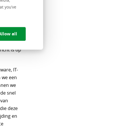
media,
iger
at you’ve
 bestaande
Allow all
laatsen te
aal plan op
icht is op
ware, IT-
n we een
unnen we
 de snel
 van
die deze
jding en
te