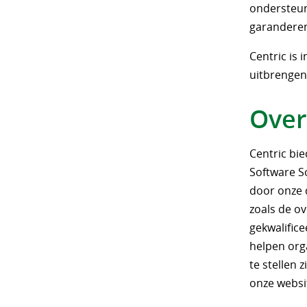
ondersteun
garanderen
Centric is
uitbrengen.
Over
Centric bi
Software S
door onze 
zoals de ov
gekwalific
helpen orga
te stellen 
onze websi