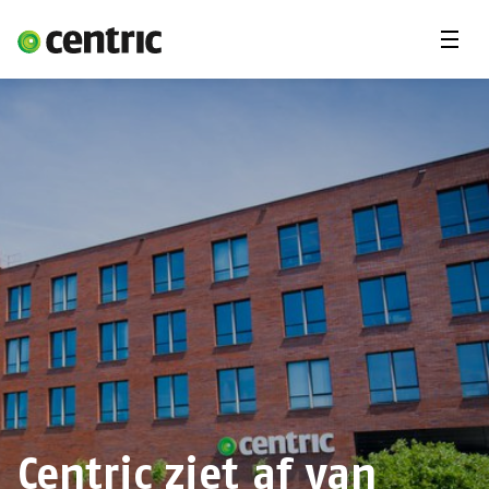
Menu'
Oplossingen
Branches
Over Centric
Contact
Careers
Insights
Centric ziet af van