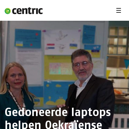
Menu'
Oplossingen
Branches
Over Centric
Contact
Careers
Insights
Gedoneerde laptops
helpen Oekraïense