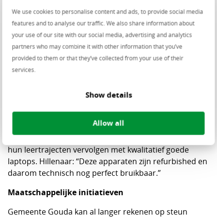
opvanglocatie is gevestigd in dezelfde straat als ons
We use cookies to personalise content and ads, to provide social media
hoofdkantoor. We bedachten: kunnen we iets
features and to analyse our traffic. We also share information about
betekenen voor deze mensen die een hele lastige fase
your use of our site with our social media, advertising and analytics
door moeten? We zijn blij dat we nu met deze 83
partners who may combine it with other information that you’ve
laptops de kinderen kunnen helpen.”
provided to them or that they’ve collected from your use of their
“De laptops zijn bedoeld voor kinderen vanaf 4 jaar”,
services.
aldus Van Popering-Kalkman. “We zien ook bij onze
eigen kinderen dat er steeds meer digitaal gaat.
Show details
Spelling, rekenen, klokkijken; je hebt er tegenwoordig
allerlei programma’s voor. Dan is het dus heel
Allow all
waardevol dat je zo’n laptop kunt gebruiken om zo
goed mogelijk mee te komen.” De kinderen kunnen
hun leertrajecten vervolgen met kwalitatief goede
laptops. Hillenaar: “Deze apparaten zijn refurbished en
daarom technisch nog perfect bruikbaar.”
Maatschappelijke initiatieven
Gemeente Gouda kan al langer rekenen op steun