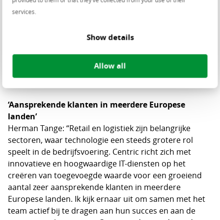
De afgelopen jaren was Herman Co-CEO van Exporo,
services.
het grootste digitale investeringsplatform voor
vastgoed in Duitsland. Daarvoor was hij actief als
Show details
Managing Director op verschillende posities bij ING. In
zijn werk heeft het gebruik van technologie om
Allow all
daarmee de klantervaring te verbeteren altijd centraal
gestaan.
‘Aansprekende klanten in meerdere Europese
landen’
Herman Tange: “Retail en logistiek zijn belangrijke
sectoren, waar technologie een steeds grotere rol
speelt in de bedrijfsvoering. Centric richt zich met
innovatieve en hoogwaardige IT-diensten op het
creëren van toegevoegde waarde voor een groeiend
aantal zeer aansprekende klanten in meerdere
Europese landen. Ik kijk ernaar uit om samen met het
team actief bij te dragen aan hun succes en aan de