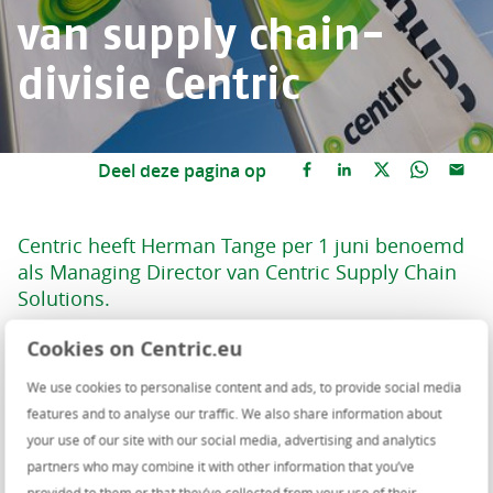
van supply chain-
divisie Centric
Deel deze pagina op
Centric heeft Herman Tange per 1 juni benoemd
als Managing Director van Centric Supply Chain
Solutions.
Cookies on Centric.eu
Herman Tange brengt meer dan vijfentwintig jaar
internationale ervaring mee in de financiële sector. Na
We use cookies to personalise content and ads, to provide social media
diverse studies aan onder meer de VU Amsterdam en
features and to analyse our traffic. We also share information about
Harvard Business School startte hij zijn loopbaan bij
your use of our site with our social media, advertising and analytics
ING.
partners who may combine it with other information that you’ve
provided to them or that they’ve collected from your use of their