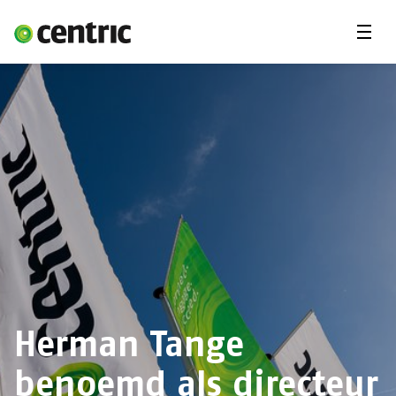
Menu'
Oplossingen
Branches
Over Centric
Contact
Careers
Insights
Herman Tange
benoemd als directeur