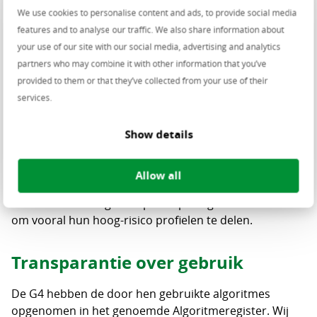
(G4), de twaalf provincies, politie en Rijkswaterstaat
We use cookies to personalise content and ads, to provide social media
gezamenlijk beleidsinstrumenten voor algoritmes.
features and to analyse our traffic. We also share information about
Hieruit is het Algoritmeregister van de Nederlandse
your use of our site with our social media, advertising and analytics
overheid ontstaan.
partners who may combine it with other information that you’ve
provided to them or that they’ve collected from your use of their
Op dit moment is het voor overheden nog niet
services.
verplicht om algoritmes te publiceren, hoewel dit een
uitdrukkelijke wens is van de Tweede Kamer. Het
Show details
kabinet wacht hiervoor ook op de Europese AI-
verordening, die onder andere om basisafspraken zal
bevatten over de werking van deze producten en de
Allow all
ondersteuning van gebruikers van AI-systemen. Op dit
moment wordt ingezet op aansporing van overheden
om vooral hun hoog-risico profielen te delen.
Transparantie over gebruik
De G4 hebben de door hen gebruikte algoritmes
opgenomen in het genoemde Algoritmeregister. Wij