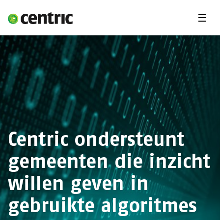
Menu'
Oplossingen
Branches
Over Centric
Contact
Careers
Centric ondersteunt
Insights
gemeenten die inzicht
willen geven in
gebruikte algoritmes