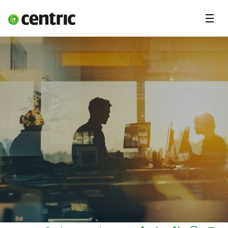
Menu'
Oplossingen
Branches
Over Centric
Contact
Careers
Insights