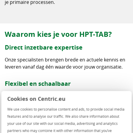
je primaire processen.
Waarom kies je voor HPT-TAB?
Direct inzetbare expertise
Onze specialisten brengen brede en actuele kennis en
leveren vanaf dag één waarde voor jouw organisatie.
Flexibel en schaalbaar
Onze dienstverlening groeit mee met jouw behoefte,
Cookies on Centric.eu
van structurele ondersteuning tot tijdelijke inzet.
We use cookies to personalise content and ads, to provide social media
Samenwerken als één team
features and to analyse our traffic. We also share information about
your use of our site with our social media, advertising and analytics
We sluiten aan op jouw processen, tools en werkwijze
partners who may combine it with other information that you’ve