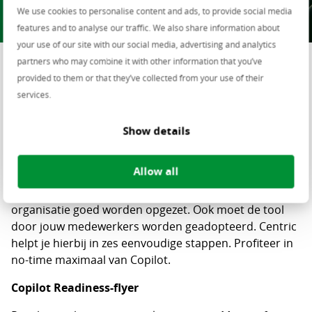
We use cookies to personalise content and ads, to provide social media
features and to analyse our traffic. We also share information about
your use of our site with our social media, advertising and analytics
partners who may combine it with other information that you’ve
IT-professionals voor
provided to them or that they’ve collected from your use of their
implementatie en adoptie
services.
Microsoft Copilot
Show details
Met Microsoft Copilot kunnen jouw medewerkers
efficiënter en creatiever werken. Om optimaal van deze
Allow all
tool te profiteren, moet de technische inrichting,
inclusief governance, compliance en security, van jouw
organisatie goed worden opgezet. Ook moet de tool
door jouw medewerkers worden geadopteerd. Centric
helpt je hierbij in zes eenvoudige stappen. Profiteer in
no-time maximaal van Copilot.
Copilot Readiness-flyer