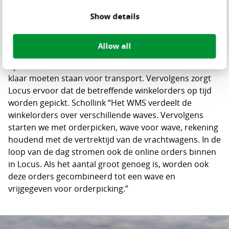
winkelorders uit het nieuwe ERP-systeem ’s ochtends
Show details
zijn ingelezen, berekent Locus hoeveel rolcontainers en
bakken elkewinkel krijgt. Die berekening gaat naar Snel
Shared Logistics, de logistiek dienstverlener die de
Allow all
ritplanning maakt en uitvoert. Die ritplanning bepaalt
op welk moment welke rolcontainers en welke bakken
klaar moeten staan voor transport. Vervolgens zorgt
Locus ervoor dat de betreffende winkelorders op tijd
worden gepickt. Schollink “Het WMS verdeelt de
winkelorders over verschillende waves. Vervolgens
starten we met orderpicken, wave voor wave, rekening
houdend met de vertrektijd van de vrachtwagens. In de
loop van de dag stromen ook de online orders binnen
in Locus. Als het aantal groot genoeg is, worden ook
deze orders gecombineerd tot een wave en
vrijgegeven voor orderpicking.”