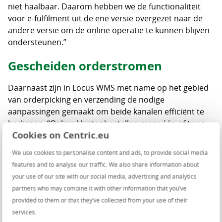
niet haalbaar. Daarom hebben we de functionaliteit
voor e-fulfilment uit de ene versie overgezet naar de
andere versie om de online operatie te kunnen blijven
ondersteunen.”
Gescheiden orderstromen
Daarnaast zijn in Locus WMS met name op het gebied
van orderpicking en verzending de nodige
aanpassingen gemaakt om beide kanalen efficiënt te
bedienen. “Online klantenbestellen maar één of twee
Cookies on Centric.eu
stuks, terwijl winkels een hele doos vol ontvangen.
Beide orderstromen doorlopen in feite hetzelfde
We use cookies to personalise content and ads, to provide social media
orderpickproces, maar hebben een andere
features and to analyse our traffic. We also share information about
eindbestemming: de winkelorders gaan direct naar de
your use of our site with our social media, advertising and analytics
vrachtwagens, de online orders naar de inpakstraat”,
partners who may combine it with other information that you’ve
legt Schollink uit.
provided to them or that they’ve collected from your use of their
services.
Locus houdt beide orderstromen gescheiden. Als de