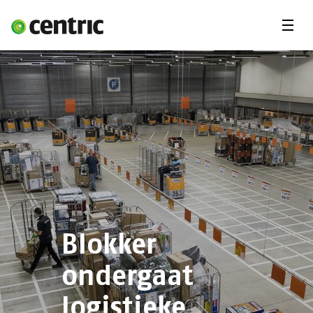
Menu'
Oplossingen
Branches
Over Centric
Contact
Careers
Insights
Blokker
ondergaat
logistieke