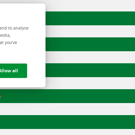
voegsel
and to analyse
media,
at you’ve
rnaam
Allow all
fsnaam
e