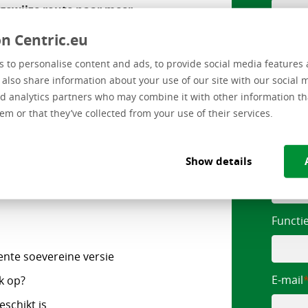
sgewijze route naar meer
lijkse werkzaamheden te
n Centric.eu
Tussen
 to personalise content and ads, to provide social media features 
e also share information about your use of our site with our social 
ganisatie van niet‑soeverein
d analytics partners who may combine it with other information th
Achte
 Samen bepalen we tempo,
em or that they’ve collected from your use of their services.
isatie. Daarbij staat
 en wordt de dagelijkse
is een toekomst vaste digitale
Show details
Bedrij
elijke, geopolitieke en
Functi
ente soevereine versie
E-mail
k op?
schikt is