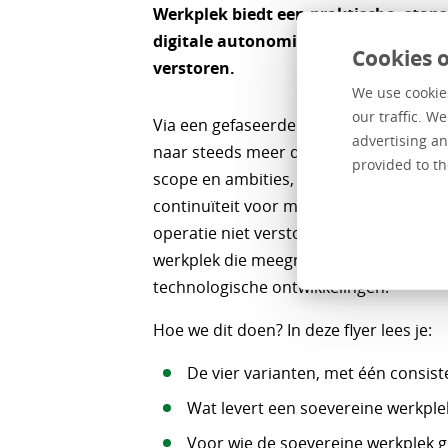
Werkplek biedt een praktische, stap
digitale autonomie. Zonder de dage
Cookies o
verstoren.
We use cookies
our traffic. W
Via een gefaseerde aanpak groeit je or
advertising an
naar steeds meer digitale autonomie.
provided to th
scope en ambities, passend bij de organ
continuïteit voor medewerkers centraal
operatie niet verstoord. Het resultaat 
werkplek die meegroeit met maatschapp
technologische ontwikkelingen.
Hoe we dit doen? In deze flyer lees je:
De vier varianten, met één consist
Wat levert een soevereine werkple
Voor wie de soevereine werkplek ge