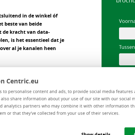
brochu
luitend in de winkel óf
Voorn
et beste van beide
t de kracht van data-
en, is het essentieel dat je
Tussen
 over al je kanalen heen
Achte
bieden food-, fashion- en
n Centric.eu
alle verkoopkanalen een
elangrijkste voordelen nog
 to personalise content and ads, to provide social media features 
Bedrij
e also share information about your use of our site with our social 
d analytics partners who may combine it with other information th
em or that they’ve collected from your use of their services.
uur waardoor on- en offline
Functi
 met de backendsystemen.
Show details