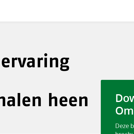
ervaring
nalen heen
Dow
Omn
Deze b