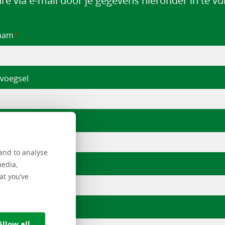
re via e-mail door je gegevens hieronder in te vul
aam
voegsel
rnaam
and to analyse
fsnaam
media,
at you’ve
e
Allow all