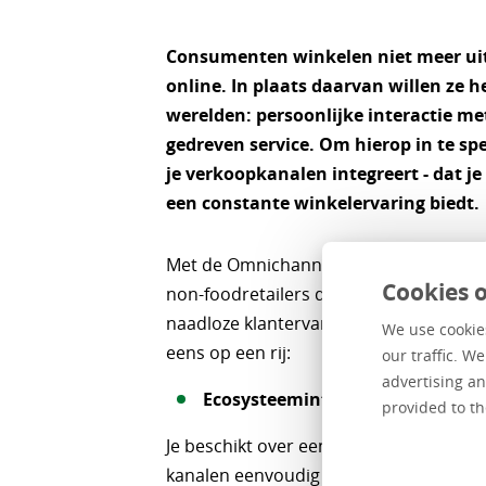
Consumenten winkelen niet meer uits
online. In plaats daarvan willen ze h
werelden: persoonlijke interactie me
gedreven service. Om hierop in te spel
je verkoopkanalen integreert - dat je
een constante winkelervaring biedt.
Met de Omnichannel Retail Suite (ORS) 
Cookies o
non-foodretailers de consument over 
naadloze klantervaring. We zetten de b
We use cookies
eens op een rij:
our traffic. W
advertising an
Ecosysteemintegratie
provided to th
Je beschikt over een moderne architect
kanalen eenvoudig worden verbonden