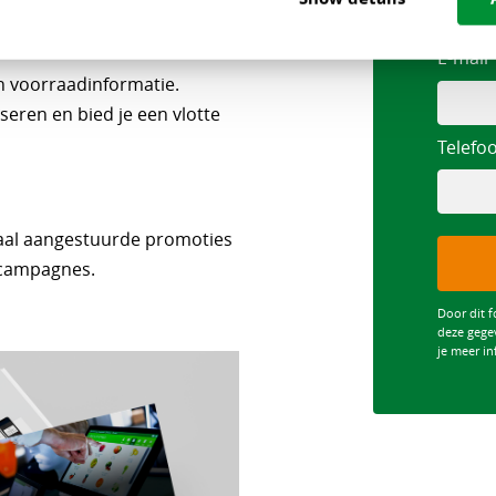
E-mail
en voorraadinformatie.
seren en bied je een vlotte
Telef
raal aangestuurde promoties
gcampagnes.
Door dit f
deze gege
je meer in