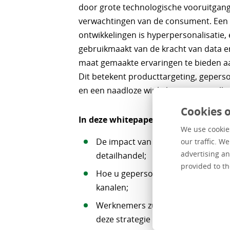
door grote technologische vooruitgan
verwachtingen van de consument. Een 
ontwikkelingen is hyperpersonalisatie,
gebruikmaakt van de kracht van data 
maat gemaakte ervaringen te bieden aa
Dit betekent producttargeting, gepers
en een naadloze winkelervaring op all
Cookies o
In deze whitepaper bespreken we:
We use cookies
De impact van hypergepersonalis
our traffic. W
advertising an
detailhandel;
provided to th
Hoe u gepersonaliseerde ervaring
kanalen;
Werknemers zullen nieuwe vaard
deze strategie naar succes te leide