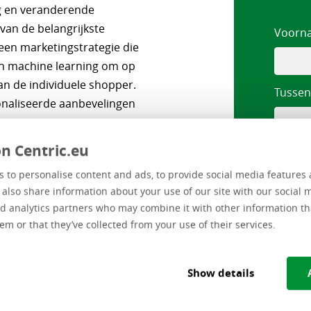
g en veranderende
van de belangrijkste
Voorn
 een marketingstrategie die
en machine learning om op
n de individuele shopper.
Tussen
onaliseerde aanbevelingen
e contactpunten.
n Centric.eu
Achte
 to personalise content and ads, to provide social media features 
eerde marketing op de
e also share information about your use of our site with our social 
d analytics partners who may combine it with other information th
Bedrij
em or that they’ve collected from your use of their services.
en kunt bieden via meerdere
Functi
Show details
igheden nodig hebben om
n;