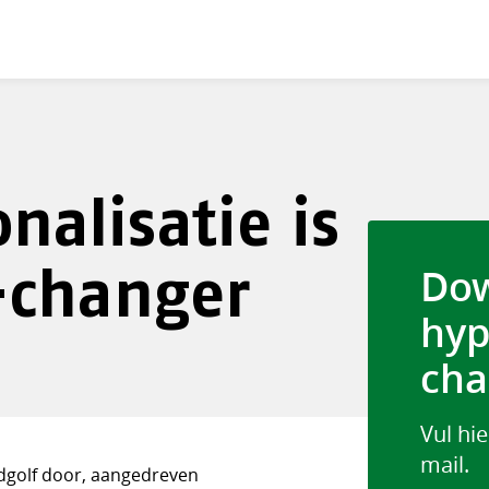
nalisatie is
-changer
Dow
hyp
cha
Vul hi
mail.
edgolf door, aangedreven