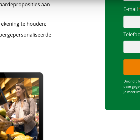
waardeproposities aan
E-mail
rekening te houden;
Telef
ypergepersonaliseerde
Door dit f
deze gege
je meer in