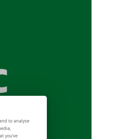
and to analyse
media,
at you’ve