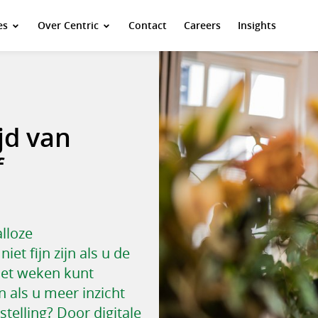
es
Over Centric
Contact
Careers
Insights
jd van
f
lloze
et fijn zijn als u de
met weken kunt
n als u meer inzicht
stelling? Door digitale