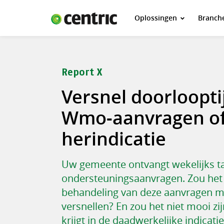
Oplossingen
Branch
Oplossingen
Branches
Over Centric
Report X
Contact
Versnel doorloopti
Careers
Wmo-aanvragen o
Insights
herindicatie
Uw gemeente ontvangt wekelijks ta
ondersteuningsaanvragen. Zou het ni
behandeling van deze aanvragen 
versnellen? En zou het niet mooi zij
krijgt in de daadwerkelijke indicatie