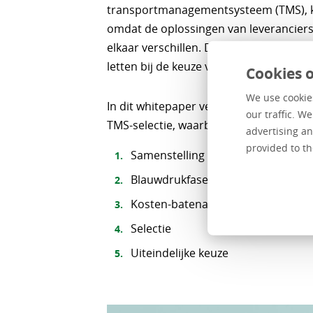
transportmanagementsysteem (TMS), kan
omdat de oplossingen van leveranciers
elkaar verschillen. Dus waar doe je go
letten bij de keuze van een backoffice
Cookies o
We use cookies
In dit whitepaper vertellen we meer ov
our traffic. W
TMS-selectie, waarbij we focussen op 
advertising an
provided to th
Samenstelling projectteam
Blauwdrukfase
Kosten-batenanalyse
Selectie
Uiteindelijke keuze