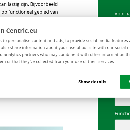
 lastig zijn. Bijvoorbeeld
 op functioneel gebied van
Voorn
ed aan? Waar moet je op
systeem?
n Centric.eu
Tussen
 to personalise content and ads, to provide social media features 
er het 5-stappenplan voor de
e also share information about your use of our site with our social 
de volgende onderwerpen:
d analytics partners who may combine it with other information th
em or that they’ve collected from your use of their services.
Achte
Show details
Bedrij
Functi