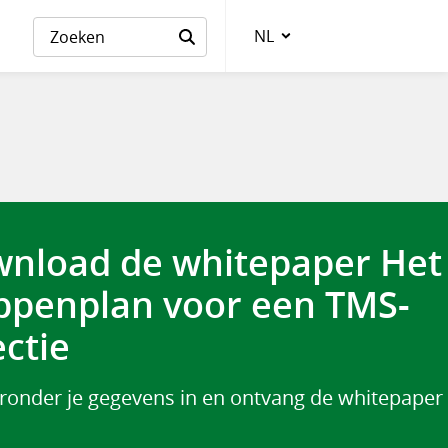
NL
Taalkeuze
nload de whitepaper Het 
ppenplan voor een TMS-
ectie
eronder je gegevens in en ontvang de whitepaper 