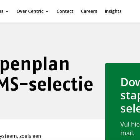
es
Over Centric
Contact
Careers
Insights
ppenplan
MS-selectie
Dow
sta
sel
Vul hi
mail.
ysteem, zoals een