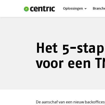
Oplossingen
Branch
Oplossingen
Branches
Over Centric
Contact
Het 5-sta
Careers
voor een T
Insights
De aanschaf van een nieuw backoffices