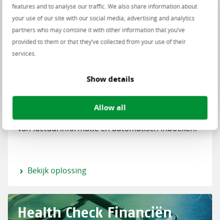
features and to analyse our traffic. We also share information about
your use of our site with our social media, advertising and analytics
Factuurherkenning
partners who may combine it with other information that you’ve
provided to them or that they’ve collected from your use of their
services.
Show details
Papieren facturen of PDF-documenten
overtypen? Met factuurherkenning online stap je
Allow all
makkelijk over naar geautomatiseerd herkennen
van factuurinformatie én automatisch inboeken.
Bekijk oplossing
Health Check Financiën