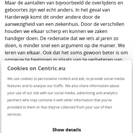
Maar de aantallen van bijvoorbeeld de overlijdens en
geboortes zijn wel echt anders. In het geval van
Harderwijk komt dit onder andere door de
aanwezigheid van een ziekenhuis. Door de verschillen
houden we elkaar scherp en kunnen we zaken
handiger doen. De redenatie dat we iets al jaren zo
doen, is minder snel een argument op die manier. We
leren van elkaar. Ook dat het soms gewoon beter is om
opnieuw te beginnen in plaats van te verbeteren van
wat er al is. Een applicatie bijvoorbeeld blijft een
Cookies on Centric.eu
middel. Ofwel: ‘eerst het doel en dan de tool’.”
We use cookies to personalise content and ads, to provide social media
features and to analyse our traffic. We also share information about
your use of our site with our social media, advertising and analytics
partners who may combine it with other information that you’ve
provided to them or that they’ve collected from your use of their
services.
Show details