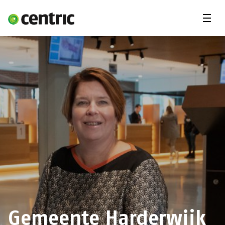
Menu'
Oplossingen
Branches
Over Centric
Contact
Careers
Insights
Gemeente Harderwijk