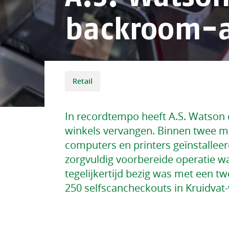
backroom-a
Retail
In recordtempo heeft A.S. Watson d
winkels vervangen. Binnen twee m
computers en printers geïnstalleer
zorgvuldig voorbereide operatie wa
tegelijkertijd bezig was met een twe
250 selfscancheckouts in Kruidvat-