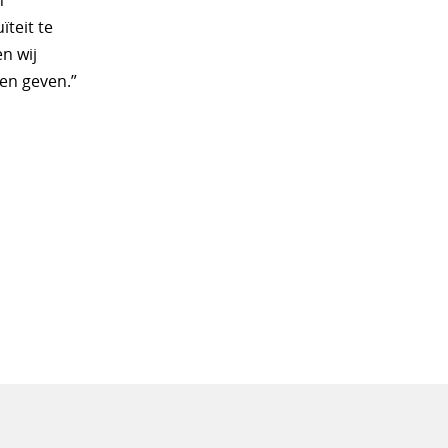
n
ïteit te
n wij
nen geven.”