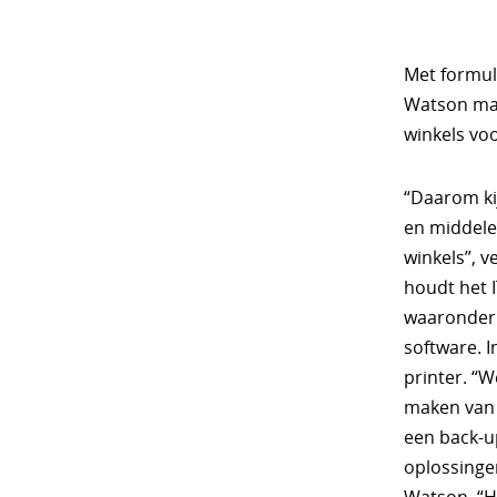
Met formule
Watson maar
winkels voo
“Daarom ki
en middelen
winkels”, 
houdt het 
waaronder 
software. 
printer. “W
maken van d
een back-u
oplossingen