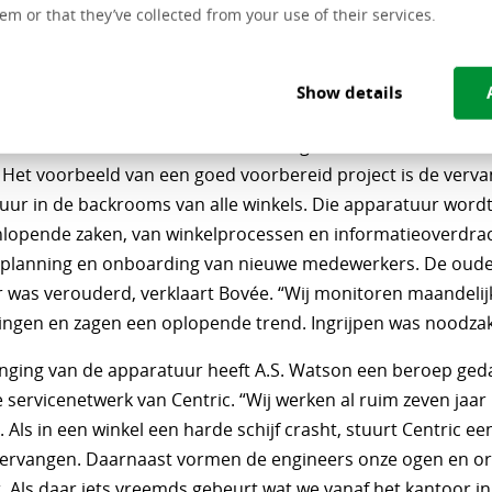
em or that they’ve collected from your use of their services.
aantal winkels helpt met het bedenken van slimme oplossing
j kunnen het ons veroorloven om eerst een heel goed plan 
een nieuwe oplossing uitrollen. Als we per winkel 100 euro 
Show details
geven aan een engineer, praten we meteen over een extra 
0 euro. Dan kunnen we beter iets langer nadenken en die 1
 Het voorbeeld van een goed voorbereid project is de verva
uur in de backrooms van alle winkels. Die apparatuur wordt
nlopende zaken, van winkelprocessen en informatieoverdrac
planning en onboarding van nieuwe medewerkers. De oud
 was verouderd, verklaart Bovée. “Wij monitoren maandelij
ringen en zagen een oplopende trend. Ingrijpen was noodzake
nging van de apparatuur heeft A.S. Watson een beroep ged
e servicenetwerk van Centric. “Wij werken al ruim zeven jaa
Als in een winkel een harde schijf crasht, stuurt Centric e
vervangen. Daarnaast vormen de engineers onze ogen en o
. Als daar iets vreemds gebeurt wat we vanaf het kantoor in