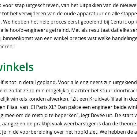
p voor stap uitgeschreven, van het uitpakken van de nieuwe
 tot het verwijderen van de oude apparatuur en alle stapp
. We hebben het hele proces eerst geoefend bij Centric op 
alle hoofd-engineers getraind. Met als resultaat dat elke ser
ij binnenkomst van een winkel precies wist welke handelinge
oeren.”
winkels
elf is tot in detail gepland. Voor alle engineers zijn uitgekien
ld, zodat ze zo min mogelijk tijd achter het stuur doorbrac
lijk winkels konden afwerken. “Zit een Kruidvat-filiaal in de
een filiaal van ICI Paris XL? Dan pakte een engineer beide win
g mee om de reistijd te beperken”, legt Bovée uit. De start 
, aangezien de praktijk vaak weerbarstiger is dan de theorie. “
t je in de voorbereiding over het hoofd ziet. We hebben de