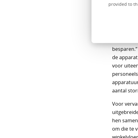
provided to th
Het grote 
Bovée. “Wi
voordat we 
moeten uit
van 175.00
besparen.”
de apparat
voor uitee
personeels
apparatuur
aantal sto
Voor verva
uitgebreid
hen samen. 
om die te 
winkelvloer