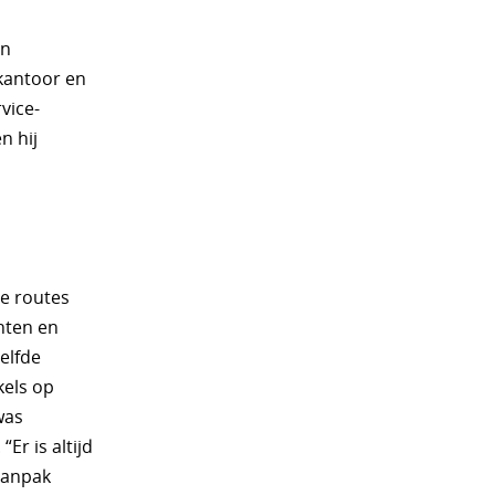
en
kantoor en
vice-
n hij
de routes
hten en
zelfde
kels op
was
Er is altijd
 aanpak