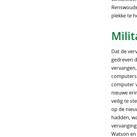
Renswoude 
plekke te 
Milit
Dat de ver
gedreven d
vervangen, 
computers 
computer v
nieuwe eri
veilig te s
op de nie
hadden, wa
vervanging
Watson en 