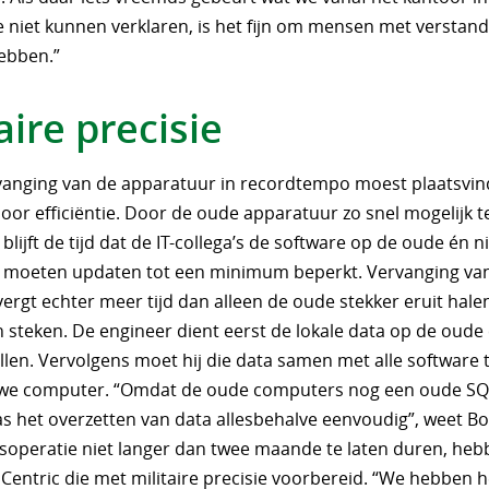
niet kunnen verklaren, is het fijn om mensen met verstand 
hebben.”
aire precisie
vanging van de apparatuur in recordtempo moest plaatsvind
oor efficiëntie. Door de oude apparatuur zo snel mogelijk t
blijft de tijd dat de IT-collega’s de software op de oude én 
moeten updaten tot een minimum beperkt. Vervanging va
ergt echter meer tijd dan alleen de oude stekker eruit hale
n steken. De engineer dient eerst de lokale data op de oud
tellen. Vervolgens moet hij die data samen met alle software
uwe computer. “Omdat de oude computers nog een oude SQ
s het overzetten van data allesbehalve eenvoudig”, weet B
soperatie niet langer dan twee maande te laten duren, heb
Centric die met militaire precisie voorbereid. “We hebben h