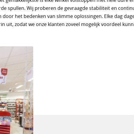
et gemakkelijkste is elke winkel volstoppen met hele dure e
e spullen. Wij proberen de gevraagde stabiliteit en continu
 door het bedenken van slimme oplossingen. Elke dag dage
rin uit, zodat we onze klanten zoveel mogelijk voordeel kun