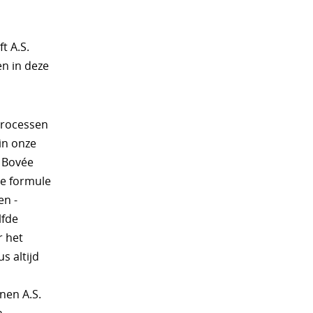
t A.S.
en in deze
processen
in onze
n Bovée
de formule
en -
lfde
r het
s altijd
nen A.S.