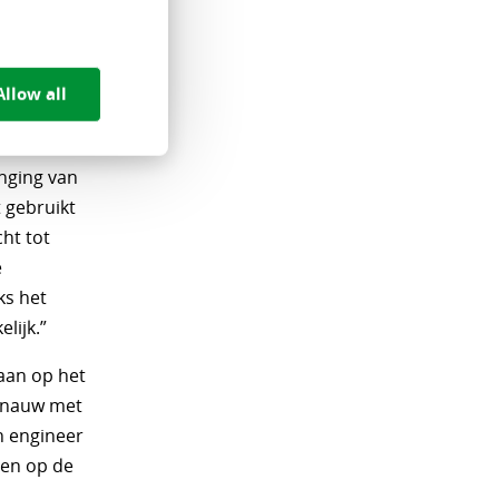
en, stelt
te maken
extra
Allow all
kostenpost
00 euro
nging van
 gebruikt
ht tot
e
ks het
lijk.”
aan op het
r nauw met
en engineer
ren op de