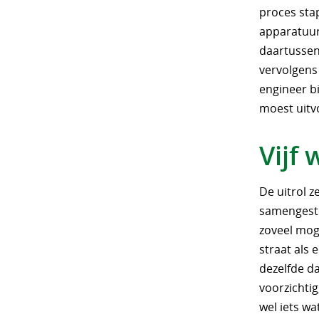
proces sta
apparatuur
daartussen
vervolgens 
engineer b
moest uitv
Vijf 
De uitrol z
samengeste
zoveel moge
straat als 
dezelfde da
voorzichtig
wel iets wa