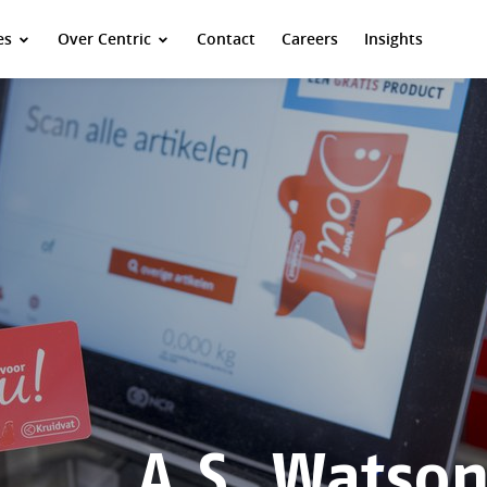
es
Over Centric
Contact
Careers
Insights
A.S. Watson