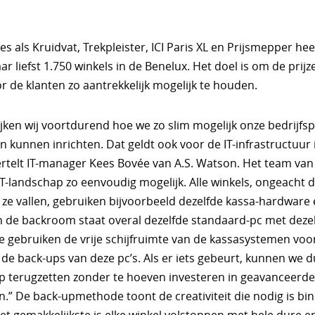
s als Kruidvat, Trekpleister, ICI Paris XL en Prijsmepper heef
 liefst 1.750 winkels in de Benelux. Het doel is om de prijz
r de klanten zo aantrekkelijk mogelijk te houden.
jken wij voortdurend hoe we zo slim mogelijk onze bedrijfs
 kunnen inrichten. Dat geldt ook voor de IT-infrastructuur 
vertelt IT-manager Kees Bovée van A.S. Watson. Het team va
IT-landschap zo eenvoudig mogelijk. Alle winkels, ongeacht 
ze vallen, gebruiken bijvoorbeeld dezelfde kassa-hardware 
In de backroom staat overal dezelfde standaard-pc met deze
e gebruiken de vrije schijfruimte van de kassasystemen voo
e back-ups van deze pc’s. Als er iets gebeurt, kunnen we du
p terugzetten zonder te hoeven investeren in geavanceerde
.” De back-upmethode toont de creativiteit die nodig is bin