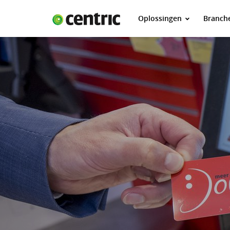
Oplossingen
Branch
Oplossingen
Branches
Over Centric
Contact
Careers
Insights