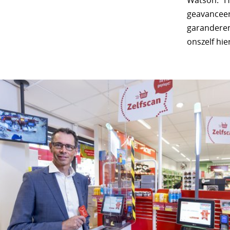
Watson. “H
geavanceerd
garanderen
onszelf hie