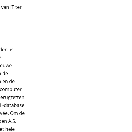
van IT ter
en, is
e
nieuwe
n de
n en de
e computer
 terugzetten
L-database
ovée. Om de
ben A.S.
et hele