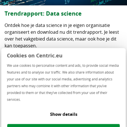
Trendrapport: Data science
Ontdek hoe je data science in je eigen organisatie
organiseert en download nu dit trendrapport. Je leest
over het vakgebied data science, maar ook hoe je dit
kan toepassen.
Cookies on Centric.eu
Download trendrapport
We use cookies to personalise content and ads, to provide social media
features and to analyse our traffic. We also share information about
your use of our site with our social media, advertising and analytics
partners who may combine it with other information that you’ve
Waarom Artificial Intelligence (AI)
provided to them or that they’ve collected from your use of their
services.
oplossingen van Centric?
Show details
Data experts
Onze gecertificeerde Data Scientists zijn experts