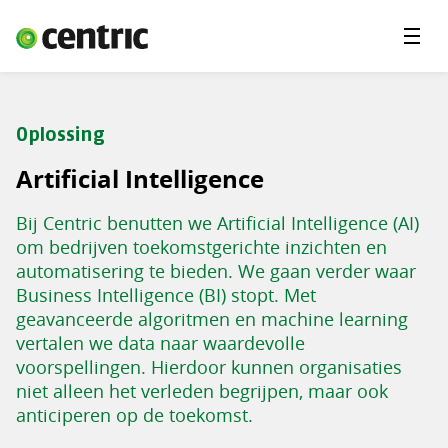
Menu'
Oplossingen
Branches
Oplossing
Over Centric
Artificial Intelligence
Contact
Bij Centric benutten we Artificial Intelligence (AI)
Careers
om bedrijven toekomstgerichte inzichten en
automatisering te bieden. We gaan verder waar
Insights
Business Intelligence (BI) stopt. Met
geavanceerde algoritmen en machine learning
vertalen we data naar waardevolle
voorspellingen. Hierdoor kunnen organisaties
niet alleen het verleden begrijpen, maar ook
anticiperen op de toekomst.