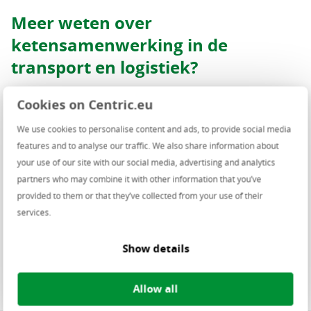
Meer weten over
ketensamenwerking in de
transport en logistiek?
Als logistiek dienstverlener moet je steeds efficiënter
Cookies on Centric.eu
werken. Een belangrijke voorwaarde voor efficiënt
We use cookies to personalise content and ads, to provide social media
werken is datadeling door ketensamenwerking. In de
features and to analyse our traffic. We also share information about
praktijk blijkt het samenwerken in de keten nog best
your use of our site with our social media, advertising and analytics
complex. Weten hoe je hier op een slimme manier mee
partners who may combine it with other information that you’ve
omgaat? Download dan de visiepaper
provided to them or that they’ve collected from your use of their
ketensamenwerking in de logistiek.
services.
Download de visiepaper
Show details
Allow all