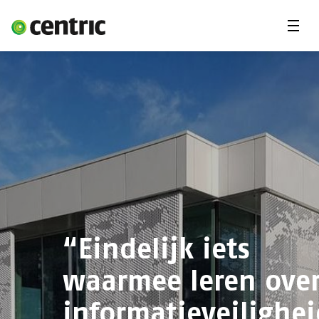
Menu'
Oplossingen
Branches
Over Centric
Contact
Careers
Insights
“Eindelijk iets
waarmee leren ove
informatieveilighe