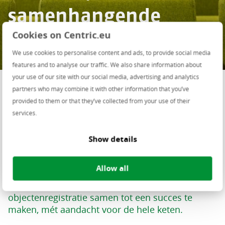
samenhangende
objectenregistratie
Cookies on Centric.eu
We use cookies to personalise content and ads, to provide social media
features and to analyse our traffic. We also share information about
your use of our site with our social media, advertising and analytics
partners who may combine it with other information that you’ve
Ook jouw gemeente of organisatie krijgt te
provided to them or that they’ve collected from your use of their
maken met de samenhangende
services.
objectenregistratie (SOR). Dat brengt merkbare
veranderingen mee aan de kant van de
Show details
leefomgeving, objectenregistratie en belastingen
én waarderen. Hoe bereid je je daar nou het
Allow all
beste op voor? In onderstaand webinar ontdek je
hoe wij kunnen helpen om de samenhangende
objectenregistratie samen tot een succes te
maken, mét aandacht voor de hele keten.