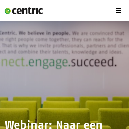
Menu'
Oplossingen
Branches
Over Centric
Contact
Careers
Insights
Webinar: Naar een