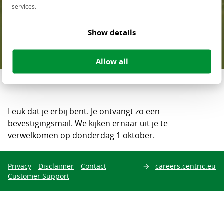
services.
aanmelding voor de
golfmiddag
Show details
Allow all
Deel deze pagina op
Leuk dat je erbij bent. Je ontvangt zo een
bevestigingsmail. We kijken ernaar uit je te
verwelkomen op donderdag 1 oktober.
Privacy
Disclaimer
Contact
careers.centric.eu
Customer Support
Zoeken