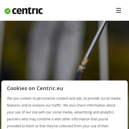
Menu'
Oplossingen
Branches
Over Centric
Contact
Careers
Insights
Cookies on Centric.eu
We use cookies to personalise content and ads, to provide social media
features and to analyse our traffic. We also share information about
your use of our site with our social media, advertising and analytics
partners who may combine it with other information that you’ve
Bedankt voor je
provided to them or that they’ve collected from your use of their