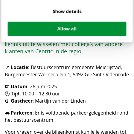
Op donderdag 26 juni vindt het regio-overleg
Limburg & Noord-Brabant in samenwerking met
Show details
de Gebruikersvereniging Centric Burgerzaken
plaats. We praten je graag bij over waar we staan
Allow all
met onze oplossingen en onze toekomstplannen.
Er is volop gelegenheid om vragen te stellen en
kennis uit te wisselen met collega’s van andere
klanten van Centric in de regio.
📍
Locatie:
Bestuurscentrum gemeente Meierijstad,
Burgemeester Wernerplein 1, 5492 GD Sint-Oedenrode
📅
Datum
: 26 juni 2025
🕙
Tijd:
10:00 – 12:30 uur
👋
Gastheer
: Martijn van der Linden
🚗 Parkeren
: Er is voldoende parkeergelegenheid rond
het bestuurscentrum
Voor vragen over de bijeenkomst kun je je wenden tot