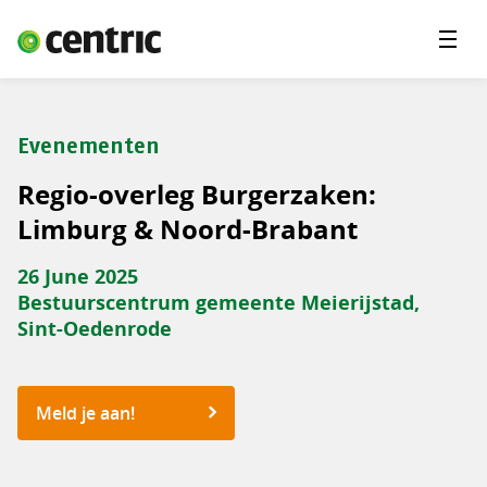
Menu'
Oplossingen
Branches
Evenementen
Over Centric
Regio-overleg Burgerzaken:
Contact
Limburg & Noord-Brabant
Careers
26 June 2025
Bestuurscentrum gemeente Meierijstad,
Insights
Sint-Oedenrode
Meld je aan!