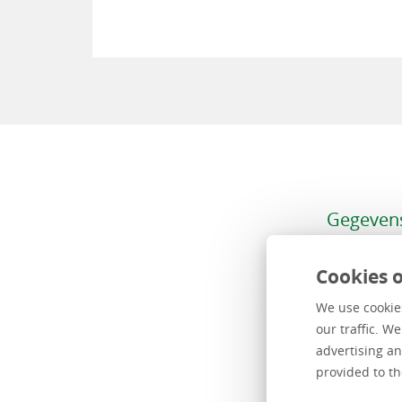
Gegevens
Common G
informat
Cookies o
complexe
We use cookies
eServices
our traffic. W
Landelijk
advertising an
je wat eS
provided to th
dienstver