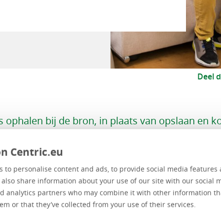
Deel d
 ophalen bij de bron, in plaats van opslaan en k
round verandert de visie op gemeentelijke
ievoorziening. Het antwoord van Centric op de s
n Centric.eu
re IT-omgeving van de gemeente zijn de Centric
 to personalise content and ads, to provide social media features 
, online diensten die procesapplicaties aansluit
e also share information about your use of our site with our social 
e Voorzieningen en bronapplicaties. In dit webin
d analytics partners who may combine it with other information th
ervices zijn en hoe ze bijdragen aan je bedrijfsvo
em or that they’ve collected from your use of their services.
lening aan burgers en bedrijven.