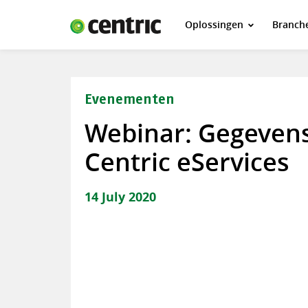
Oplossingen
Branch
Oplossingen
Branches
Over Centric
Evenementen
Contact
Webinar: Gegevens
Careers
Centric eServices
Insights
14 July 2020