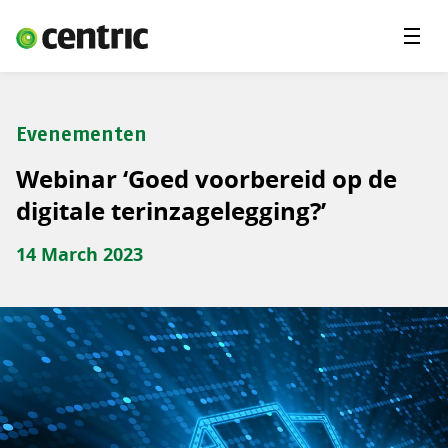
Menu'
Oplossingen
Branches
Evenementen
Over Centric
Webinar ‘Goed voorbereid op de
Contact
digitale terinzagelegging?’
Careers
14 March 2023
Insights