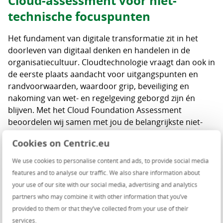
Cloud-assessment voor niet-
technische focuspunten
Het fundament van digitale transformatie zit in het
doorleven van digitaal denken en handelen in de
organisatiecultuur. Cloudtechnologie vraagt dan ook in
de eerste plaats aandacht voor uitgangspunten en
randvoorwaarden, waardoor grip, beveiliging en
nakoming van wet- en regelgeving geborgd zijn én
blijven. Met het Cloud Foundation Assessment
beoordelen wij samen met jou de belangrijkste niet-
technische focuspunten voor jouw organisatie.
Cookies on Centric.eu
We use cookies to personalise content and ads, to provide social media
Voordelen van een Cloud
features and to analyse our traffic. We also share information about
Foundation
your use of our site with our social media, advertising and analytics
partners who may combine it with other information that you’ve
Het Cloud Foundation Assessment is cloud-
provided to them or that they’ve collected from your use of their
agnostisch. De onderwerpen die we bespreken
services.