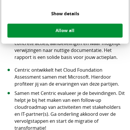
zijn relevant voor jouw digitale transformatie en
toepasbaar op alle publieke clouds.
Show details
Je krijgt een gedetailleerd inzicht in de aspecten
die jouw IT-fundament bepalen.
Allow all
Je ontvangt een gedetailleerde rapportage met
concrete acties, aanbevelingen en waar mogelijk
verwijzingen naar nuttige documentatie. Het
rapport is een solide basis voor jouw actieplan.
Centric ontwikkelt het Cloud Foundation
Assessment samen met Microsoft. Hierdoor
profiteer jij van de ervaringen van deze partijen.
Samen met Centric evalueer je de bevindingen. Dit
helpt je bij het maken van een follow-up
cloudroadmap van activiteiten met stakeholders
en IT-partner(s). Ga onderling akkoord over de
vervolgstappen en start de migratie of
transformatie!