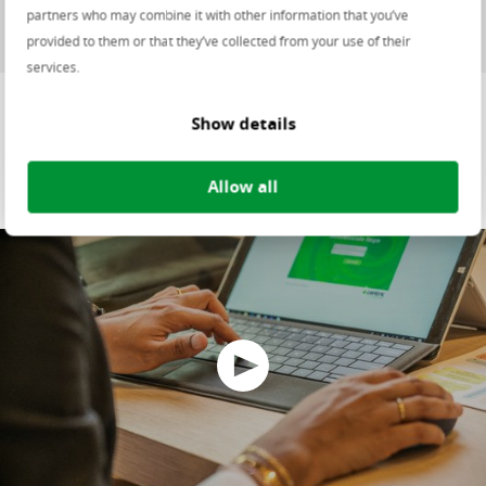
Gemeente Veldhoven
partners who may combine it with other information that you’ve
provided to them or that they’ve collected from your use of their
services.
Show details
Gemeente Veldhoven over
factuurherkenning
Allow all