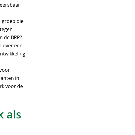
heersbaar
n groep die
 tegen
 in de BRP?
n over een
ntwikkeling
 voor
ranten in
rk voor de
k als