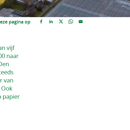
eze pagina op
n vijf
00 naar
 Den
steeds
r van
. Ook
p papier