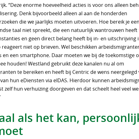
rijk. “Deze enorme hoeveelheid acties is voor ons alleen be
lisering. Denk bijvoorbeeld alleen al aan de honderden
zoeken die we jaarlijks moeten uitvoeren. Hoe bereik je ee
ndse taal niet spreekt, die een natuurlijk wantrouwen heeft
stanties en geen direct belang heeft bij in- en uitschrijving
 reageert niet op brieven. Wel beschikken arbeidsmigrante
s en een smartphone. Daar moeten we bij de toekomstige o
ee houden! Westland gebruikt deze kanalen nu al om
ranten te bereiken en heeft bij Centric de wens neergelegd
g van hun eDiensten via eIDAS. Hierdoor kunnen arbeidsmig
t zelf hun verhuizing doorgeven en dat scheelt heel veel we
”
aal als het kan, persoonlij
moet