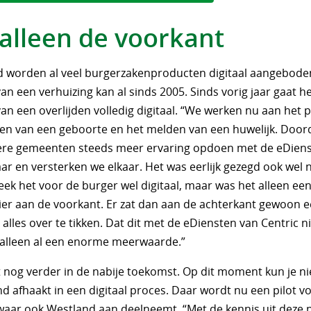
 alleen de voorkant
d worden al veel burgerzakenproducten digitaal aangebode
n een verhuizing kan al sinds 2005. Sinds vorig jaar gaat h
an een overlijden volledig digitaal. “We werken nu aan het 
en van een geboorte en het melden van een huwelijk. Door
dere gemeenten steeds meer ervaring opdoen met de eDiens
ar en versterken we elkaar. Het was eerlijk gezegd ook wel 
ek het voor de burger wel digitaal, maar was het alleen ee
er aan de voorkant. Er zat dan aan de achterkant gewoon 
lles over te tikken. Dat dit met de eDiensten van Centric n
s alleen al een enorme meerwaarde.”
 nog verder in de nabije toekomst. Op dit moment kun je ni
d afhaakt in een digitaal proces. Daar wordt nu een pilot v
waar ook Westland aan deelneemt. “Met de kennis uit deze p