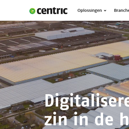
Oplossingen
Branch
Oplossingen
Branches
Over Centric
Contact
Careers
Insights
Digitaliser
zin in de 