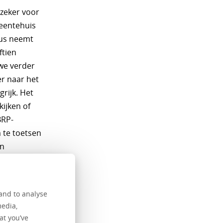
 zeker voor
eentehuis
cus neemt
ftien
we verder
er naar het
rijk. Het
kijken of
BRP-
m te toetsen
en
or een
u
e tests
and to analyse
media,
at you’ve