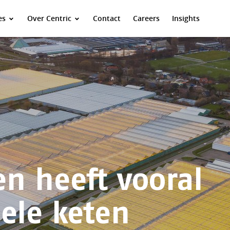
es
Over Centric
Contact
Careers
Insights
en heeft vooral
hele keten