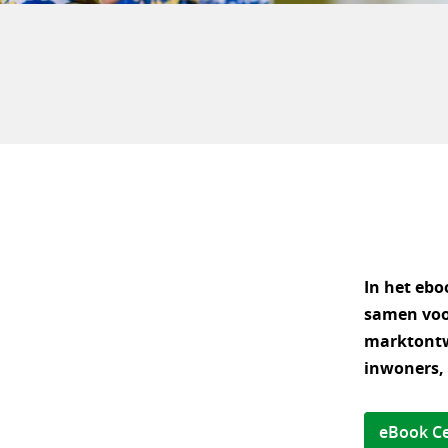
In het ebo
samen voor
marktontwi
inwoners, 
eBook Ce