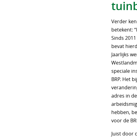
tuin
Verder ken
betekent: 
Sinds 2011
bevat hierd
Jaarlijks w
Westlandme
speciale in
BRP. Het b
verandering
adres in d
arbeidsmigr
hebben, be
voor de BRP
Juist door