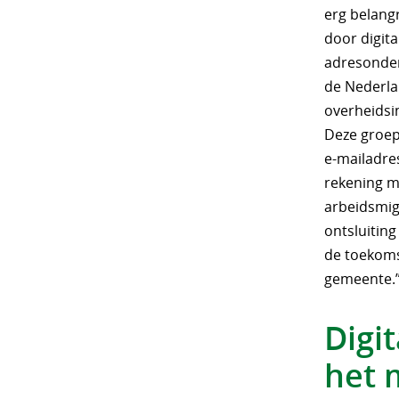
erg belang
door digita
adresonder
de Nederla
overheidsin
Deze groep
e-mailadre
rekening m
arbeidsmig
ontsluitin
de toekoms
gemeente.
Digit
het 