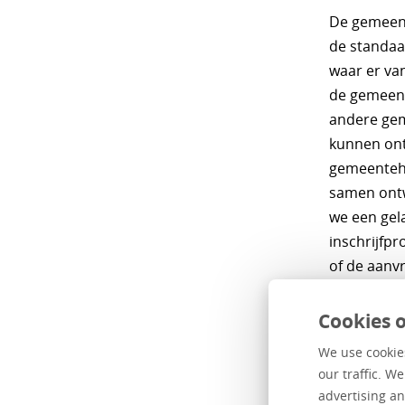
De gemeente
de standaa
waar er va
de gemeent
andere gem
kunnen ont
gemeentehu
samen ontwi
we een gel
inschrijfpr
of de aanvr
integreren 
reisdocume
Cookies o
ontwikkelt
We use cookies
hoopgeven
our traffic. W
advertising an