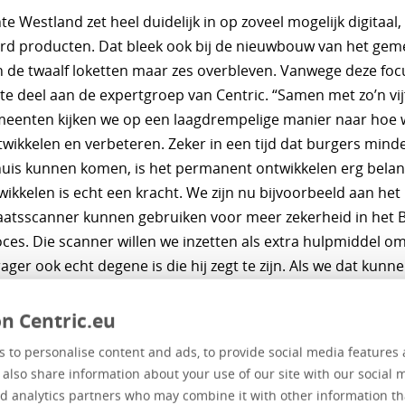
 Westland zet heel duidelijk in op zoveel mogelijk digitaal,
rd producten. Dat bleek ook bij de nieuwbouw van het gem
n de twaalf loketten maar zes overbleven. Vanwege deze fo
e deel aan de expertgroep van Centric. “Samen met zo’n vij
eenten kijken we op een laagdrempelige manier naar hoe 
wikkelen en verbeteren. Zeker in een tijd dat burgers mind
is kunnen komen, is het permanent ontwikkelen erg belang
kkelen is echt een kracht. We zijn nu bijvoorbeeld aan het 
aatsscanner kunnen gebruiken voor meer zekerheid in het 
oces. Die scanner willen we inzetten als extra hulpmiddel o
ager ook echt degene is die hij zegt te zijn. Als we dat kunn
bij een eerste inschrijving in de BRP of bij een aanvraag vo
nt, dan helpt ons dat enorm. Het is super dat Centric dit n
n Centric.eu
 op aangeven van de expertgroep en bovendien zijn de eerst
 to personalise content and ads, to provide social media features 
d.”
e also share information about your use of our site with our social 
d analytics partners who may combine it with other information th