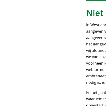
Niet
In Westlan
aangeven va
aangeven v
het aangev
wij als an
we van elka
voorheen le
webformuli
ambtenaar a
nodig is, i
En het gaat
waar ieman
opgestart 