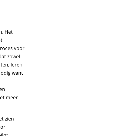
n. Het
et
proces voor
dat zowel
ten, leren
nodig want
n
een
iet meer
et zien
oor
ilot