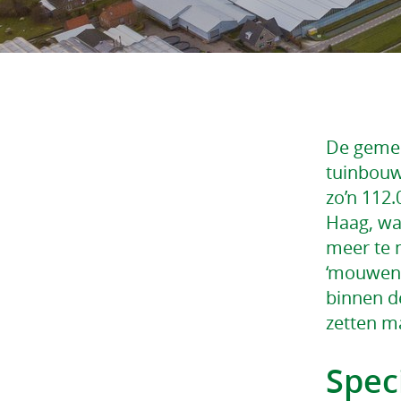
De gemeen
tuinbouw
zo’n 112
Haag, wa
meer te 
‘mouwen 
binnen de
zetten m
Spec