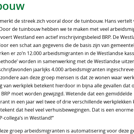
bouw
merkt de streek zich vooral door de tuinbouw. Hans vertelt 
“Door de tuinbouw hebben we te maken met veel arbeidsmi
 voert Westland een actief inschrijvingsbeleid BRP. De West
oor een schat aan gegevens die de basis zijn van gemeenteli
erken er zo’n 12.000 arbeidsmigranten in de Westlandse kass
thode’ worden in samenwerking met de Westlandse uitze
schrijfavonden jaarlijks 4.000 arbeidsmigranten ingeschreve
ijzondere aan deze groep mensen is dat ze wonen waar werk 
 van werkplek betekent hierdoor in bijna alle gevallen dat 
e BRP moet worden gewijzigd. Wetende dat een gemiddelde
ant in een jaar wel twee of drie verschillende werkplekken
tekent dat heel veel verhuisbewegingen. Dat is een enorm
-collega’s in Westland!”
 deze groep arbeidsmigranten is automatisering voor deze 