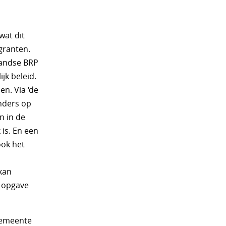
wat dit
granten.
landse BRP
jk beleid.
en. Via ‘de
nders op
n in de
is. En een
ook het
 kan
e opgave
gemeente