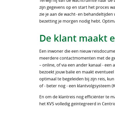
Terwijl hij van de wachtruimte naar de 
zijn gegevens op en start het proces w
zie je aan de wacht- en behandeltijden 
bezetting je morgen nodig hebt. Optima
De klant maakt e
Een inwoner die een nieuw reisdocumen
meerdere contactmomenten met de gem
– online, of via een ander kanaal - ee
bezoekt jouw balie en maakt eventueel
optimaal te begeleiden bij zijn reis, k
of - beter nog - een klantvolgsysteem (K
En om de klantreis nog efficiënter te 
het KVS volledig geïntegreerd in Centr