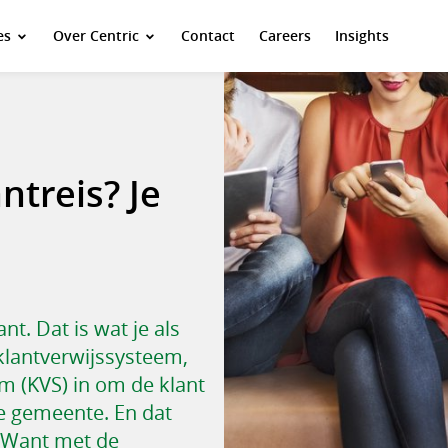
es
Over Centric
Contact
Careers
Insights
ntreis? Je
t. Dat is wat je als
 klantverwijssysteem,
em (KVS) in om de klant
de gemeente. En dat
! Want met de