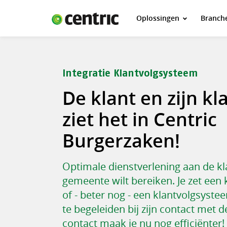
Oplossingen
Branch
Oplossingen
Branches
Over Centric
Integratie Klantvolgsysteem
Contact
De klant en zijn kla
Careers
ziet het in Centric
Insights
Burgerzaken!
Optimale dienstverlening aan de klan
gemeente wilt bereiken. Je zet een
of - beter nog - een klantvolgsyste
te begeleiden bij zijn contact met 
contact maak je nu nog efficiënter