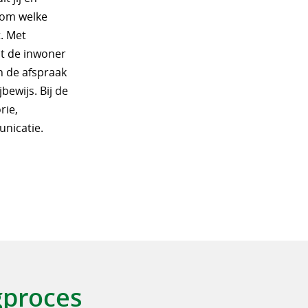
 om welke
. Met
mt de inwoner
n de afspraak
bewijs. Bij de
rie,
nicatie.
gproces