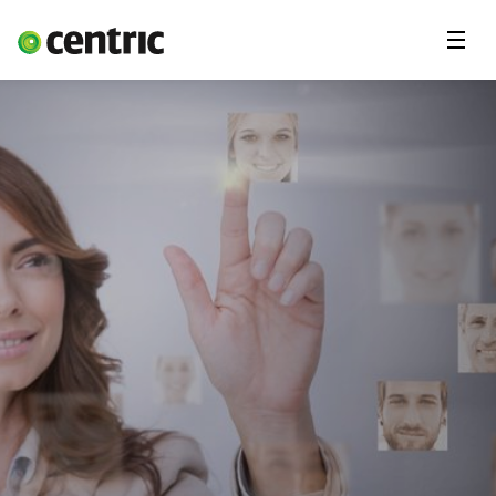
Menu'
Oplossingen
Branches
Over Centric
Contact
Careers
Insights