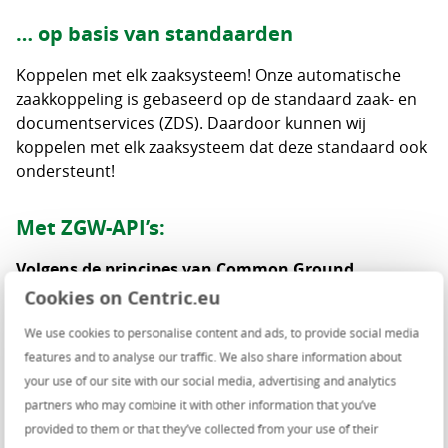
… op basis van standaarden
Koppelen met elk zaaksysteem! Onze automatische
zaakkoppeling is gebaseerd op de standaard zaak- en
documentservices (ZDS). Daardoor kunnen wij
koppelen met elk zaaksysteem dat deze standaard ook
ondersteunt!
Met ZGW-API’s:
Volgens de principes van Common Ground
Cookies on Centric.eu
Voor de automatische communicatie met het
zaaksysteem gebruiken wij zowel een ‘oude’ als ‘nieuwe‘
We use cookies to personalise content and ads, to provide social media
standaard: De Zaak- en Documentservices, ZDS, versie
features and to analyse our traffic. We also share information about
1.1 en de ZGW-API’s die zijn gebaseerd op het Common
your use of our site with our social media, advertising and analytics
Ground initiatief OpenZaken.
partners who may combine it with other information that you’ve
provided to them or that they’ve collected from your use of their
“Met de eDienst komt de aangifte automatisch in de