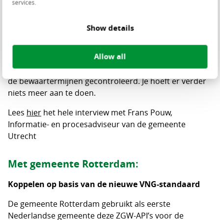
services.
wachtkamer van Centric Burgerzaken en wordt er gelijk
een zaak aangemaakt in het zaaksysteem. Je behandelt
Show details
de aangifte vanuit de wachtkamer: en dat is niet meer
dan een ja of nee, accorderen of afwijzen. Daarna
Allow all
wordt de mutatie automatisch verwerkt. Ook in het
zaaksysteem. De documenten worden netjes bewaard,
de bewaartermijnen gecontroleerd. Je hoeft er verder
niets meer aan te doen.
Lees
hier
het hele interview met Frans Pouw,
Informatie- en procesadviseur van de gemeente
Utrecht
Met gemeente Rotterdam:
Koppelen op basis van de nieuwe VNG-standaard
De gemeente Rotterdam gebruikt als eerste
Nederlandse gemeente deze ZGW-API’s voor de