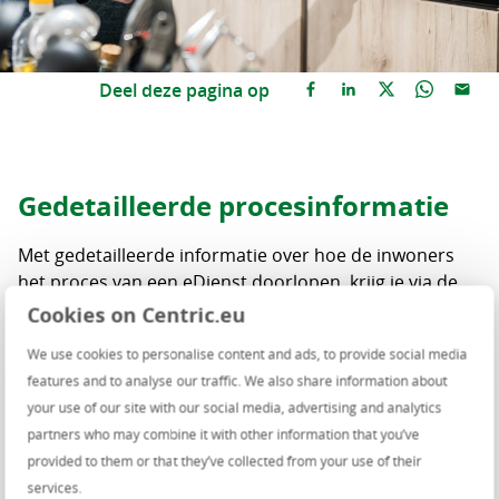
Deel deze pagina op
Gedetailleerde procesinformatie
Met gedetailleerde informatie over hoe de inwoners
het proces van een eDienst doorlopen, krijg je via de
funnels van Gebruiksanalyse eDiensten. Iedere stap
Cookies on Centric.eu
van het proces is in de funnel opgenomen, zodat je
We use cookies to personalise content and ads, to provide social media
precies ziet bij welke stap inwoners haperen, afhaken
features and to analyse our traffic. We also share information about
of uit het proces klappen. Deze informatie geeft je de
your use of our site with our social media, advertising and analytics
mogelijkheid om het proces verder te optimaliseren,
partners who may combine it with other information that you’ve
waardoor meer mensen de eDienst succesvol
provided to them or that they’ve collected from your use of their
doorlopen. En dat zie je weer mooi terug in je
services.
dashboards.