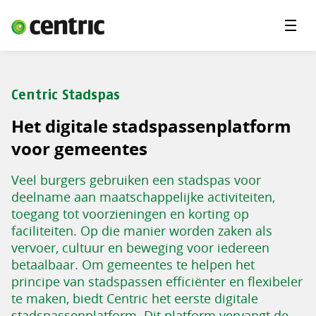
Menu'
Oplossingen
Branches
Centric Stadspas
Over Centric
Het digitale stadspassenplatform
Contact
voor gemeentes
Careers
Veel burgers gebruiken een stadspas voor
deelname aan maatschappelijke activiteiten,
Insights
toegang tot voorzieningen en korting op
faciliteiten. Op die manier worden zaken als
vervoer, cultuur en beweging voor iedereen
betaalbaar. Om gemeentes te helpen het
principe van stadspassen efficiënter en flexibeler
te maken, biedt Centric het eerste digitale
stadspassenplatform. Dit platform vervangt de