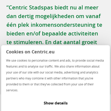
“Centric Stadspas biedt nu al meer
dan dertig mogelijkheden om vanaf
één plek inkomensondersteuning te
bieden en/of bepaalde activiteiten
te stimuleren. En dat aantal groeit
nog dagelijks.”
Cookies on Centric.eu
We use cookies to personalise content and ads, to provide social media
Sander Meinders
features and to analyse our traffic. We also share information about
Business Development
your use of our site with our social media, advertising and analytics
Manager - Data &
partners who may combine it with other information that you’ve
Innovatie
provided to them or that they’ve collected from your use of their
services.
Show details