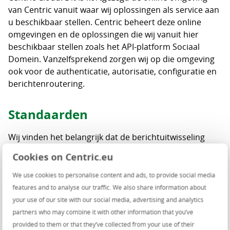
van Centric vanuit waar wij oplossingen als service aan
u beschikbaar stellen. Centric beheert deze online
omgevingen en de oplossingen die wij vanuit hier
beschikbaar stellen zoals het API-platform Sociaal
Domein. Vanzelfsprekend zorgen wij op die omgeving
ook voor de authenticatie, autorisatie, configuratie en
berichtenroutering.
Standaarden
Wij vinden het belangrijk dat de berichtuitwisseling
gebeurt op basis van standaarden. Het API-platform
Cookies on Centric.eu
Sociaal Domein maakt daarom gebruik van
openstandaarden volgens de API Strategie van de
We use cookies to personalise content and ads, to provide social media
Nederlandse overheid. Hiermee zorgen wij voor
features and to analyse our traffic. We also share information about
transparantie en kunnen oplossingen door meer
your use of our site with our social media, advertising and analytics
gemeenten op dezelfde wijze worden gebruikt. Met
partners who may combine it with other information that you’ve
deze oplossing dragen wij bij aan de informatie-
provided to them or that they’ve collected from your use of their