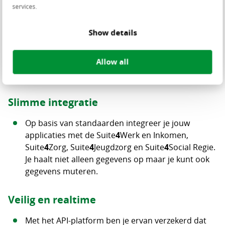
architectuurvisie ‘Common Ground’. Wilt u meer lezen
services.
over hoe Centric naar Common Ground kijkt, neem
dan ook
hier
een kijkje.
Show details
Waarom Centric API-platform
Allow all
Sociaal Domein?
Slimme integratie
Op basis van standaarden integreer je jouw
applicaties met de Suite
4
Werk en Inkomen,
Suite
4
Zorg, Suite
4
Jeugdzorg en Suite
4
Social Regie.
Je haalt niet alleen gegevens op maar je kunt ook
gegevens muteren.
Veilig en realtime
Met het API-platform ben je ervan verzekerd dat