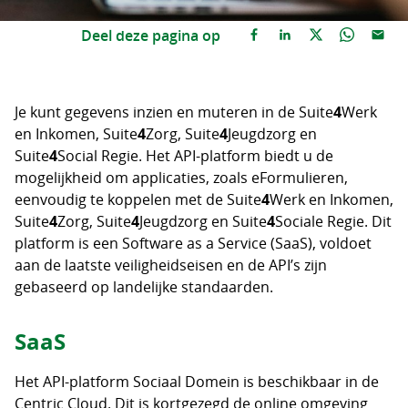
Deel deze pagina op
Je kunt gegevens inzien en muteren in de Suite
4
Werk
en Inkomen, Suite
4
Zorg, Suite
4
Jeugdzorg en
Suite
4
Social Regie. Het API-platform biedt u de
mogelijkheid om applicaties, zoals eFormulieren,
eenvoudig te koppelen met de Suite
4
Werk en Inkomen,
Suite
4
Zorg, Suite
4
Jeugdzorg en Suite
4
Sociale Regie. Dit
platform is een Software as a Service (SaaS), voldoet
aan de laatste veiligheidseisen en de API’s zijn
gebaseerd op landelijke standaarden.
SaaS
Het API-platform Sociaal Domein is beschikbaar in de
Centric Cloud. Dit is kortgezegd de online omgeving