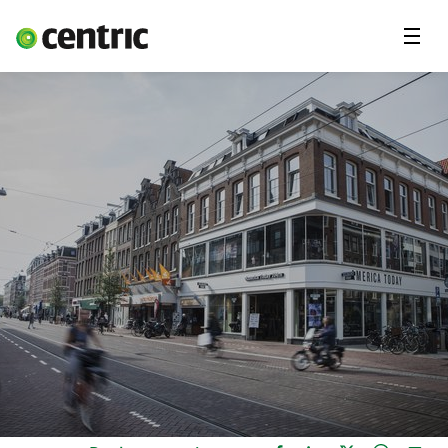
Menu'
Oplossingen
Branches
Over Centric
Contact
Careers
Insights