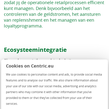
zodat jij de operationele retailprocessen efficiënt
kunt managen. Denk bijvoorbeeld aan het
controleren van de geldstromen, het aansturen
van replenishment en het managen van een
loyaltyprogramma.
Ecosysteemintegratie
Als moderne retailer maak je deel uit van een
Cookies on Centric.eu
ecosysteem. Het is daarom essentieel om de
verschillende oplossingen met elkaar te integreren. Zo
We use cookies to personalise content and ads, to provide social media
bied je jouw klanten de best mogelijke service. Om die
features and to analyse our traffic. We also share information about
integratie mogelijk te maken, moeten de systemen
your use of our site with our social media, advertising and analytics
‘open’ zijn. Het Omnichannel Business Platform is een
partners who may combine it with other information that you’ve
retailplatform met standaard interfaces (API’s),
provided to them or that they’ve collected from your use of their
waarmee eenvoudig geïntegreerd kan worden. De API’s
services.
zijn gebaseerd op internationale standaarden (ARTS)