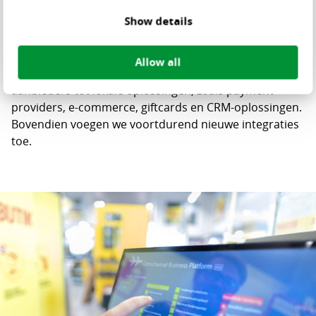
en zo gedocumenteerd dat derde partijen eenvoudig
Show details
kunnen integreren.
Het Omnichannel Business Platform biedt een breed
Allow all
scala aan standaardintegraties: van wereldwijde
aanbieders tot lokale oplossingen, zoals payment
providers, e-commerce, giftcards en CRM-oplossingen.
Bovendien voegen we voortdurend nieuwe integraties
toe.