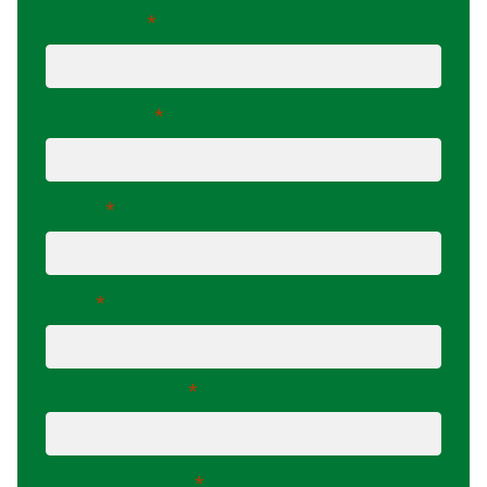
Achternaam
Bedrijfsnaam
Functie
E-mail
Telefoonnummer
*
Ik heb interesse in