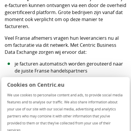
e‑facturen kunnen ontvangen via een door de overheid
gecertificeerd platform. Grote bedrijven zijn vanaf dat
moment ook verplicht om op deze manier te
factureren.
Veel Franse afnemers vragen hun leveranciers nu al
om facturatie via dit netwerk. Met Centric Business
Data Exchange zorgen wij ervoor dat:
je facturen automatisch worden gerouteerd naar
de juiste Franse handelspartners
je inkomende Franse e‑facturen direct kunt
Cookies on Centric.eu
verwerken
We use cookies to personalise content and ads, to provide social media
je vóór de deadlines volledig compliant bent
features and to analyse our traffic. We also share information about
your use of our site with our social media, advertising and analytics
EDI en e‑facturatie in één platform
partners who may combine it with other information that you’ve
provided to them or that they’ve collected from your use of their
Peppol, KSeF en e‑facturatie Frankrijk maken
services.