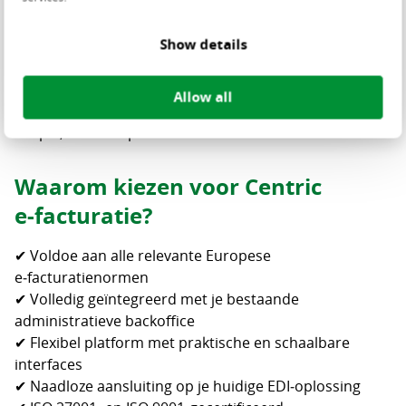
onderdeel uit van onze EDI‑dienstverlening binnen het
Business Data Exchange‑platform.
Show details
Hiermee kun je eenvoudig EDI‑facturen omzetten naar
e‑facturen — en omgekeerd. Waar je factuur ook
Allow all
vandaan komt of naartoe moet: wij zorgen voor een
soepel, foutloos proces.
Waarom kiezen voor Centric
e‑facturatie?
✔ Voldoe aan alle relevante Europese
e‑facturatienormen
✔ Volledig geïntegreerd met je bestaande
administratieve backoffice
✔ Flexibel platform met praktische en schaalbare
interfaces
✔ Naadloze aansluiting op je huidige EDI‑oplossing