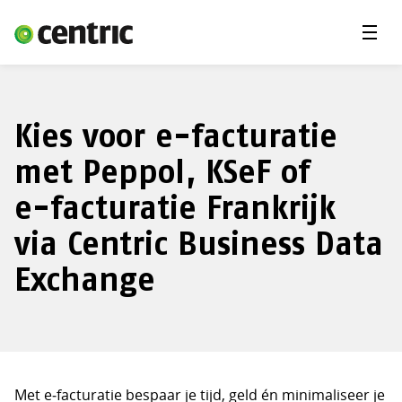
Menu'
Oplossingen
Branches
Kies voor e-facturatie
Over Centric
met Peppol, KSeF of
Contact
e‑facturatie Frankrijk
Careers
via Centric Business Data
Insights
Exchange
Met e‑facturatie bespaar je tijd, geld én minimaliseer je